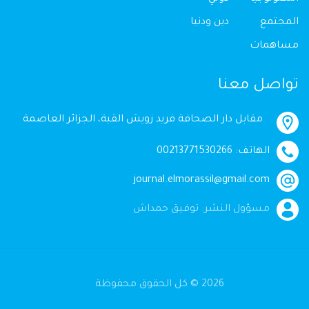
المجتمع
دين ودنيا
مساهمات
تواصل معنا
مقابل دار الصحافة فريد زويش القبة، الجزائر العاصمة
الهاتف: 00213771530266
journal.elmorassil@gmail.com
مسؤول النشر: توفيق حمداش
2026 © كل الحقوق محفوظة