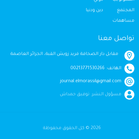
المجتمع
دين ودنيا
مساهمات
تواصل معنا
مقابل دار الصحافة فريد زويش القبة، الجزائر العاصمة
الهاتف: 00213771530266
journal.elmorassil@gmail.com
مسؤول النشر: توفيق حمداش
2026 © كل الحقوق محفوظة