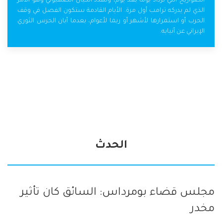
الصواريخ التي تزداد يومًا بعد يوم، وتهدد الكيان الصهيوني وهو الأمر
الذي لم يدركه ترامب أول مرة. الأيام القادمة ستكون الفصل في وقف
الحرب أو استمرارها لأشهر أو ربما لأعوام، بعدما أبان الحرس الثوري
الإيراني عن أنيابه.
الحدث
مجلس قضاء بومرداس: السائق كان تأثير
مخدر