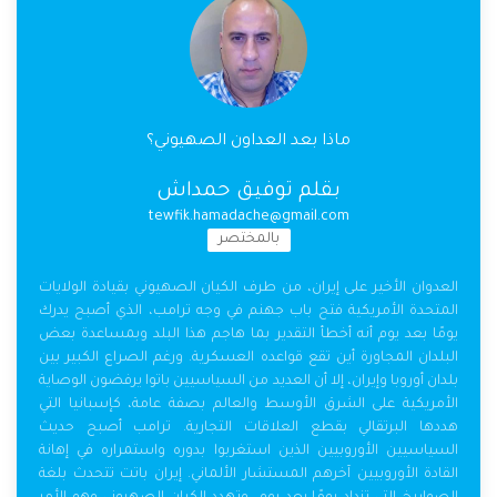
ماذا بعد العداون الصهيوني؟
بقلم توفيق حمداش
tewfik.hamadache@gmail.com
بالمختصر
العدوان الأخير على إيران، من طرف الكيان الصهيوني بقيادة الولايات
المتحدة الأمريكية فتح باب جهنم في وجه ترامب، الذي أصبح يدرك
يومًا بعد يوم أنه أخطأ التقدير بما هاجم هذا البلد وبمساعدة بعض
البلدان المجاورة أين تقع قواعده العسكرية. ورغم الصراع الكبير بين
بلدان أوروبا وإيران، إلا أن العديد من السياسيين باتوا يرفضون الوصاية
الأمريكية على الشرق الأوسط والعالم بصفة عامة، كإسبانيا التي
هددها البرتقالي بقطع العلاقات التجارية. ترامب أصبح حديث
السياسيين الأوروبيين الذين استغربوا بدوره واستمراره في إهانة
القادة الأوروبيين آخرهم المستشار الألماني. إيران باتت تتحدث بلغة