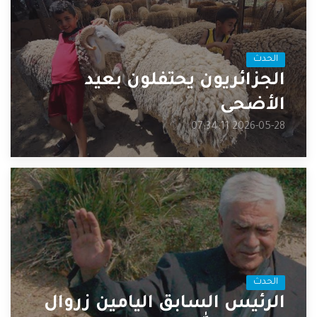
الحدث
الجزائريون يحتفلون بعيد
الأضحى
2026-05-28 07:34:11
الحدث
الرئيس السابق اليامين زروال