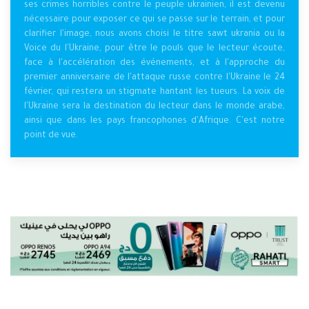
ses crimes horribles contre le peuple ukrainien, il est devenu
nécessaire pour exposer ce qui se passe sur le terrain, et pour
clarifier l'image, nous avons choisi le titre sawt ukrania ou la
Voice du l'Ukraine, pour être le pouls que le lecteur écoute,
face à l'accélération des événements, et à l'approche du
premier anniversaire de l'attaque russe contre l'Ukraine le 24
février, qui restera un stigmate hantant les tueurs. La voix de
l'Ukraine sera la destination du lecteur dans le monde arabe,
ainsi que dans les pays francophones d'Afrique. C'est notre
point de vue.