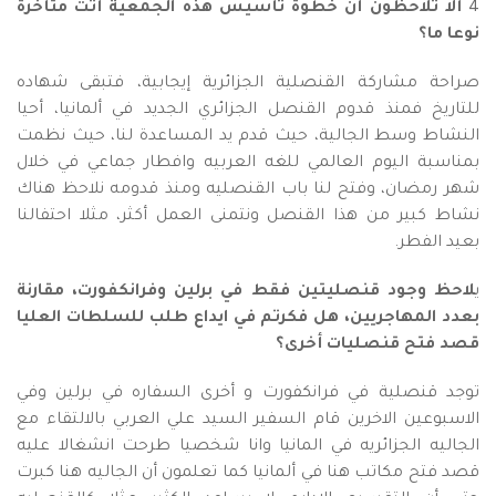
4
ألا
تلاحظون أن خطوة تأسيس هذه الجمعية أتت متأخرة
نوعا ما؟
صراحة مشاركة القنصلية الجزائرية إيجابية، فتبقى شهاده
للتاريخ فمنذ قدوم القنصل الجزائري الجديد في ألمانيا، أحيا
النشاط وسط الجالية، حيث قدم يد المساعدة لنا، حيث نظمت
بمناسبة اليوم العالمي للغه العربيه وافطار جماعي في خلال
شهر رمضان، وفتح لنا باب القنصليه ومنذ قدومه نلاحظ هناك
نشاط كبير من هذا القنصل ونتمنى العمل أكثر، مثلا احتفالنا
بعيد الفطر.
ي
لاحظ وجود قنصليتين فقط في برلين وفرانكفورت، مقارنة
بعدد المهاجريين، هل فكرتم في ايداع طلب للسلطات العليا
قصد فتح قنصليات أخرى؟
توجد قنصلية في فرانكفورت و أخرى السفاره في برلين وفي
الاسبوعين الاخرين قام السفير السيد علي العربي بالالتقاء مع
الجاليه الجزائريه في المانيا وانا شخصيا طرحت انشغالا عليه
قصد فتح مكاتب هنا في ألمانيا كما تعلمون أن الجاليه هنا كبرت