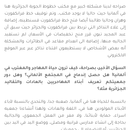
صراحه لدينا مشكله كبير مع مكتب خطوط الجوية الجزائرية هنا
في ألمانيا حيث حاليا لا يوجد مكتب، وتم توقيف خط فرانكفورت
وهران وحاليا طالبنا أيضا فتح خط فرانكفورت قسنطينه، إضافة
إلى غلاء التذاكر التي تربط بين فرانكفورت والجزائر حيث سبق أن
عبد المجيد تبون قرر منح تخفيضات في الأسعار، لم تستفيد
الجاليه منها، إضافة الى انعدام مقاعد في الطائرات والمشكلة
أنه بعض الأشخاص لا يستطيعون اقتناء تذاكر عبر عبر الموقع
الالكتروني.
السؤال الأخير، بصراحة، كيف ترون حياة المهاجر والمغترب في
ألمانيا! هل حصل إندماج في المجتمع الألماني؟ وهل دور
جمعيتكم تعريف أبناء المهاحريين بالعادات والتقاليد
الجزائرية مثلا؟
بالنسبة للحياة هنا في ألمانيا، صعبه جدا، والتحدي بالنسبة لآباء
الأبناء المولودين هنا في، اللغة والعادات ولهذا أنشاءنا جمعيه
اسراء، حماية لأبنائنا، ولا مفر من العمل الجمعوي، والجالية
بحاجة إلى انشاء مدارس قرانية ومصلى، ووضع اليد في اليد بين