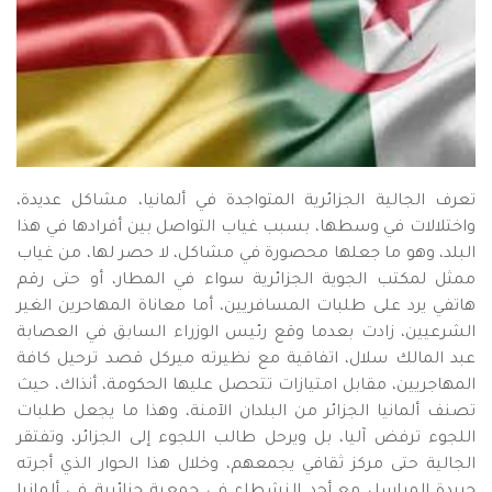
تعرف الجالية الجزائرية المتواجدة في ألمانيا، مشاكل عديدة،
واختلالات في وسطها، بسبب غياب التواصل بين أفرادها في هذا
البلد، وهو ما جعلها محصورة في مشاكل، لا حصر لها، من غياب
ممثل لمكتب الجوية الجزائرية سواء في المطار، أو حتى رقم
هاتفي يرد على طلبات المسافريين، أما معاناة المهاحرين الغير
الشرعيين، زادت بعدما وقع رئيس الوزراء السابق في العصابة
عبد المالك سلال، اتفاقية مع نظيرته ميركل قصد ترحيل كافة
المهاجريين، مقابل امتيازات تتحصل عليها الحكومة، أنذاك، حيث
تصنف ألمانيا الجزائر من البلدان الآمنة، وهذا ما يجعل طلبات
اللجوء ترفض آليا، بل ويرحل طالب اللجوء إلى الجزائر، وتفتقر
الجالية حتى مركز ثقافي يجمعهم، وخلال هذا الحوار الذي أجرته