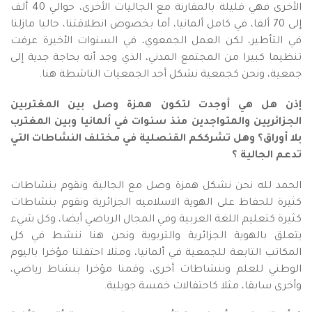
الأخرى فهي قليلة بالمقارنة مع الجاليات الأخرى، حوالي 40 ألف
إلى 70 ألفا، في كامل ألمانيا، أما بخصوص انطلاقتنا، حاليا مازلنا
في التأطير، لكن العمل الجمعوي، في السنوات الأخيرة عرفت
تنظيما كبيرا من المجتمع المدني، الذي وجد أنه بحاجة جدية إلى
جمعية، ونحن كجمعية نشكل أحد الجمعيات الناشطة هنا.
إذن هل هي أوجدت لتكون همزة وصل بين المغتربين
الجزائريين والمتواجدين منذ سنوات في ألمانيا وبين المغترب
بلا أوراق؟ وهل تشرككم القنصلية في مختلف النشاطات التي
تدعم الجالية ؟
الحمد لله نحن نشكل همزة وصل مع الجالية ونقوم بنشاطات
كثيرة للحفاظ على الهوية الاسلاميه الجزائرية ونقوم بنشاطات
كثيرة كتعليم اللغة العربية وفي المجال الرياضي أيضا، وكل شيء
يتعلق بالهوية الجزائرية والتربوية ونحن هنا ننشط في كل
المكاتب التابعة للجمعية في ألمانيا، ومثلا احتفلنا مؤخرا باليوم
الوطني للعلم وننشاطات أخرى، وقمنا مؤخرا بنشاط رياضي،
وأخرى سابقا، مثلا كاحتفالات خمسة جويلية.