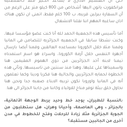
حتى أن التقسيم الاداري لا يساعد الكثير مثلا كالقنصليه
فرانكفورت ياتون اليها أشخاص من 800 كيلو متر على الرغم من
أن السفارة ببرلين قريبه، ب 100 كلم فقط، اتمنى ان تكون هناك
اذان ساغيه المهم اننا نقلنا الانشغال.
أما تأسيس هذه الجمعية الحمد لله أنا كنت عضو مؤسسا فيها،
وكنت نشطا سابقا في الجمعيه الجزائريه للتضامن في المانيا
وقمنا مثلا خلال الكورونا بمساعده العالقين وقمنا أيضا بارسال
أجهزة التنفس خلال أزمة الكورونا، واسراء هو اسم استمدناه
تيمنا لابنه أحد الجزائريين من ذوي الهموم المقيمين هنا
واسميناها على عليها، وهذا منذ سنتين من تاسيسها، وتأتي هذه
الخطوة لحمايه الجزائريين والجالية هنا فكريا ودينا وكما تعلمون
أنه في المانيا واوروبا تكون تربيه الابناء صعبه جدا ونحن هنا
نحاول خلق بيئة توفر مناخ للاولياء وكاننا من جابنا الجزائر الى هنا.
ب
النسبة للطيران، يوجد خط وحيد يربط الوجهة الألمانية،
بالجزائر ، وهي العاصمة، وأحيانا وهران، هل ستطلبون من
الجوية الجزائرية مثلا زيادة للرحلات وفتح للخطوط في مدن
أخرى من الجانبين مستقبلا؟