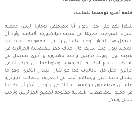
الجزائريين أو الانضمام الى جمعيات.
كلمة أخيرة توجهها للجالية.
شكرا لكم على هذا الحوار، أنا مصطفى بوحارة رئيس جمعيه
اسراء المتواجده مقرها في مدينه فرانكفورت األمانية، وأود أن
استغل هذا الحوار لتوجيه نداء الى رئيس الجمهوريه السيد عبد
المجيد تبون حيث سابقا كان هناك مقر للقنصلية الجزائرية في
مدينه بون، ويوجد بنايتين واحدة مهجورة و أخرى تستغل في
الانتخابات، مع امكانيه ترميمهما وتحويلهما الى مركز ثقافي
جزائري، مثل كل الجاليات كما هو شان البلدان الأخرى، وهو ما
يشكل دعما كبيرا ويساهم أيضا في التعريف بالثقافه الجزائريه
علما أن مدينه بون موقعها استراتيجي، وأود ان أذكر أن مكاتبنا
في جميع المقاطعات الألمانية مفتوحه لجميع الجزائريين ونرحب
بالكل وشكرا.