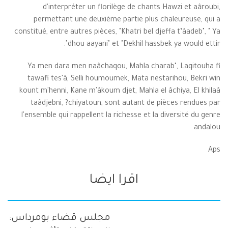
d'interpréter un florilège de chants Hawzi et aâroubi,
permettant une deuxième partie plus chaleureuse, qui a
constitué, entre autres pièces, "Khatri bel djeffa t’âadeb", " Ya
dhou aayani" et "Dekhil hassbek ya would ettir".
Ya men dara men naâchaqou, Mahla charab", Laqitouha fi
tawafi tes'â, Selli houmoumek, Mata nestarihou, Bekri win
kount m'henni, Kane m'âkoum djet, Mahla el âchiya, El khilaâ
taâdjebni, ?chiyatoun, sont autant de pièces rendues par
l'ensemble qui rappellent la richesse et la diversité du genre
andalou
Aps
اقرا ايضا
مجلس قضاء بومرداس: