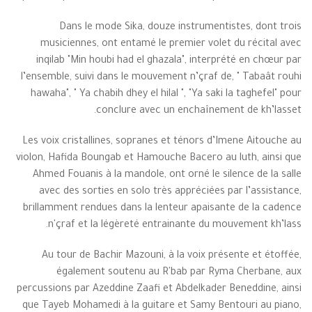
Dans le mode Sika, douze instrumentistes, dont trois
musiciennes, ont entamé le premier volet du récital avec
inqilab "Min houbi had el ghazala", interprété en chœur par
l’ensemble, suivi dans le mouvement n’çraf de, " Tabaât rouhi
hawaha", " Ya chabih dhey el hilal ", "Ya saki la taghefel" pour
conclure avec un enchaînement de kh’lasset.
Les voix cristallines, sopranes et ténors d’Imene Aitouche au
violon, Hafida Boungab et Hamouche Bacero au luth, ainsi que
Ahmed Fouanis à la mandole, ont orné le silence de la salle
avec des sorties en solo très appréciées par l’assistance,
brillamment rendues dans la lenteur apaisante de la cadence
n'çraf et la légèreté entrainante du mouvement kh’lass.
Au tour de Bachir Mazouni, à la voix présente et étoffée,
également soutenu au R'bab par Ryma Cherbane, aux
percussions par Azeddine Zaafi et Abdelkader Beneddine, ainsi
que Tayeb Mohamedi à la guitare et Samy Bentouri au piano,