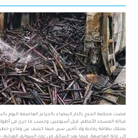
قضت محكمة الجنح بالدار البيضاء بالجزاءر العاصمة اليوم ب
قبالة المسجد الأعظم، قبل أسبوعين، وحسب ما جرى في أطوار ا
يمتلك بطاقة رمادية ولا تأمين سير، فيما كشف عن وقاءع خط
إلى غاية العاصمة، فيما يعد السائق من ذوي السوابق العدلية،