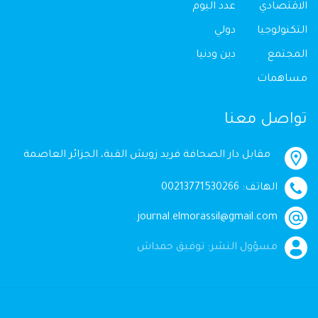
الاقتصادي
عدد اليوم
التكنولوجيا
دولي
المجتمع
دين ودنيا
مساهمات
تواصل معنا
مقابل دار الصحافة فريد زويش القبة، الجزائر العاصمة
الهاتف: 00213771530266
journal.elmorassil@gmail.com
مسؤول النشر: توفيق حمداش