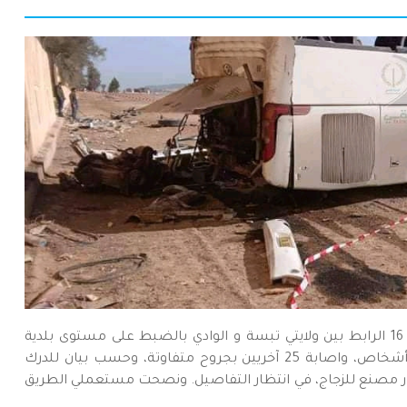
خلف حادث مرور خطير وقع صباح اليوم بالطريق الوطني رقم 16 الرابط بين ولايتي تبسة و الوادي بالضبط على مستوى بلدية
الماء الأبيض بالمكان المسمى دوار ذراع الزناد، عن وفاة ستة أشخاص، واصابة 25 آخريين بجروح متفاوتة، وحسب بيان للدرك
ر مصنع للزجاج، في انتظار التفاصيل. ونصحت مستعملي الطريق