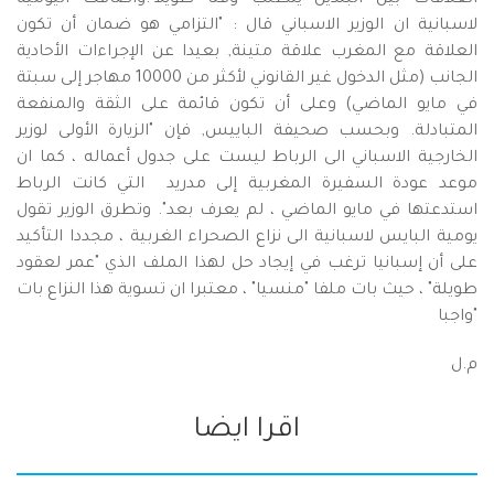
العلاقات بين البلدين يتطلب وقتا طويلا".وأضافت اليومية
لاسبانية ان الوزير الاسباني قال : "التزامي هو ضمان أن تكون
العلاقة مع المغرب علاقة متينة, بعيدا عن الإجراءات الأحادية
الجانب (مثل الدخول غير القانوني لأكثر من 10000 مهاجر إلى سبتة
في مايو الماضي) وعلى أن تكون قائمة على الثقة والمنفعة
المتبادلة. وبحسب صحيفة الباييس, فإن "الزيارة الأولى لوزير
الخارجية الاسباني الى الرباط ليست على جدول أعماله ، كما ان
موعد عودة السفيرة المغربية إلى مدريد التي كانت الرباط
استدعتها في مايو الماضي ، لم يعرف بعد". وتطرق الوزير تقول
يومية البايس لاسبانية الى نزاع الصحراء الغربية ، مجددا التأكيد
على أن إسبانيا ترغب في إيجاد حل لهذا الملف الذي "عمر لعقود
طويلة" ، حيث بات ملفا "منسيا" ، معتبرا ان تسوية هذا النزاع بات
"واجبا
م.ل
اقرا ايضا