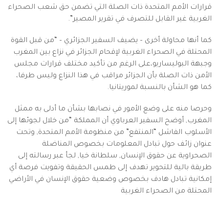
قرارات الأمم المتحدة ذات الصلة التي تضمن حق شعب الصحراء
الغربية غير القابل للتصرف في تقرير المصير”.
كما أنها محاولة أخرى – يضيف السفير الجزائري – “من قبل القوة
المحتلة في الصحراء الغربية لإقحام الجزائر في نزاع بين المغرب
وجبهة البوليساريو،على الرغم من تأكيد مختلف قرارات مجلس
الأمن ذات الصلة بأن الجزائر مراقب في هذا النزاع وليس طرفا،
كما هو الشأن بالنسبة لموريتانيا.
وحرصا منه على وضع الأمور في نصابها بشأن ما أدلى به ممثل
المغرب, أوضح السفير العرباوي أن المملكة “من خلال لجوئها إلى
الأسلوب الفاشل “المنتفع” من منظومة الأمم المتحدة, وتحت
عنوان زائف حول تبادل المعلومات بخصوص المناضلة
الصحراوية عن حقوق الإنسان, سلطانة خيا, لجأ عبر رسالته إلى
طريقة بالية للتحوير تهدف إلى طمس الحقيقة وتفويت فرصة أي
إمكانية تبادل هادف بخصوص وضعية حقوق الإنسان في الأراضي
المحتلة من الصحراء الغربية