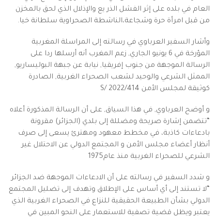
العام في بلده على إثر الفشل الذر يع والإذلال الذي لحق بالمخزن
من قبل امرأة حرة وشجاعة،الناشطة الصحراوية سلطانة خيا.
وأشار السفير العرباوي في رسالته إلى المراسلة المغربية
المؤرخة في 6 يونيو الجاري, زعم المغرب أنه أرسلها ردا على
الرسالة الموجهة من جنوب إفريقيا, نيابة عن جبهة البوليساريو,
الممثل الشرعي والوحيد لشعب الصحراء الغربية, الصادرة
كوثيقة لمجلس الأمن 2022/414 /S
و أوضح العرباوي, في هذا السياق, على أن الرسالة المذكورة أعلاه
“تتضمن إشارة صريحة ومضللة إلى بلدي (الجزائر) مقرونة
بادعاءات كاذبة، في مخطط معهود ومهترئ يسعى إلى صرف
أنظار أعضاء مجلس الأمن و المجتمع الدولي عن الاحتلال غير
الشرعي للصحراء الغربية منذ عام1975
و شدد السفير في رسالته على أن الادعاءات الموجهة ضد الجزائر
“لا تستند إلى أي أساس على الإطلاق وتهدف إلى تضليل المجتمع
الدولي بشأن الطبيعة الحقيقية للنزاع في الصحراء الغربية الذي
يعتبر ويظل قضية تصفية للاستعمار على النحو المبين في