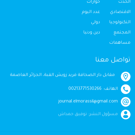
الحدث
حوارات
الاقتصادي
عدد اليوم
التكنولوجيا
دولي
المجتمع
دين ودنيا
مساهمات
تواصل معنا
مقابل دار الصحافة فريد زويش القبة، الجزائر العاصمة
الهاتف: 00213771530266
journal.elmorassil@gmail.com
مسؤول النشر: توفيق حمداش