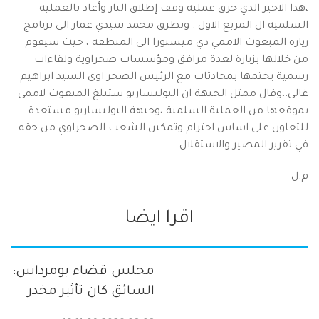
،هذا الاخير الذي خرق عملية وقف إطلاق النار وأعاد بالعملية
السلمية ال المربع الاول . وتطرق محمد سيدي عمار الى برنامج
زيارة المبعوث الاممي دي ميستورا الى المنطقة ، حيث سيقوم
من خلالها بزيارة لعدة مرافق ومؤسسات صحراوية ولقاءات
رسمية يختمها بمحادثات مع الرئيس الصحر اوي السيد ابراهيم
غالي.،وقال ممثل الجبهة ان البوليساريو ستبلغ المبعوث لاممي
بموقعها من العملية السلمية ،وجبهة البوليساريو مستعدة
للتعاون على اساس احترام وتمكين الشعب الصحراوي من حقه
في تقرير المصير والاستقلال.
م.ل
اقرا ايضا
مجلس قضاء بومرداس:
السائق كان تأثير مخدر