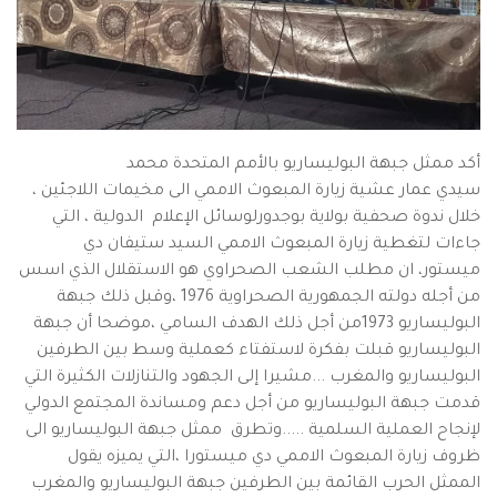
أكد ممثل جبهة البوليساريو بالأمم المتحدة محمد
سيدي عمار عشية زيارة المبعوث الاممي الى مخيمات اللاجئين ،
خلال ندوة صحفية بولاية بوجدورلوسائل الإعلام الدولية ، التي
جاءات لتغطية زيارة المبعوث الاممي السيد ستيفان دي
ميستور، ان مطلب الشعب الصحراوي هو الاستقلال الذي اسس
من أجله دولته الجمهورية الصحراوية 1976 ،وقبل ذلك جبهة
البوليساريو 1973من أجل ذلك الهدف السامي ،موضحا أن جبهة
البوليساريو قبلت بفكرة لاستفتاء كعملية وسط بين الطرفين
البوليساريو والمغرب ...مشيرا إلى الجهود والتنازلات الكثيرة التي
قدمت جبهة البوليساريو من أجل دعم ومساندة المجتمع الدولي
لإنجاح العملية السلمية .....وتطرق ممثل جبهة البوليساريو الى
ظروف زيارة المبعوث الاممي دي ميستورا ،التي يميزه يقول
الممثل الحرب القائمة بين الطرفين جبهة البوليساريو والمغرب