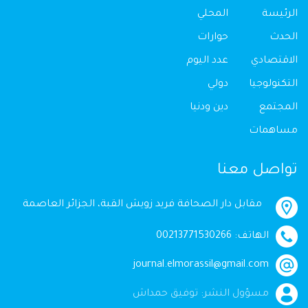
الرئيسة
المحلي
الحدث
حوارات
الاقتصادي
عدد اليوم
التكنولوجيا
دولي
المجتمع
دين ودنيا
مساهمات
تواصل معنا
مقابل دار الصحافة فريد زويش القبة، الجزائر العاصمة
الهاتف: 00213771530266
journal.elmorassil@gmail.com
مسؤول النشر: توفيق حمداش