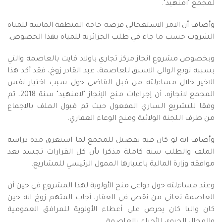
لمجمع "أمنهيد".
وأضاف أن الامر الاستعجالي فرضه حاجة المنطقة الماسة للمياه
الشروب حسب ما جاء في طلب الجزائرية للمياه بهذا الخصوص.
وبخصوص مشروع انجاز مركز تجاري باولاد فايت بالعاصمة والتي
بسببه توبع الوالي الاسبق للعاصمة، عبد القادر زوخ، فقد أكد هذا
الاخير خلال مساءلته من قبل القاضي حول سبب اختيار نفس
المجمع لانجازه، أن إجراءات منح الإنجاز "لامنهيد" سنة 2018، تم
وفقا للتشريع الساري المفعول حيث تم قبول الملف بالاجماع
من طرف اللجنة الولائية ومنح الوعاء العقاري.
وأضاف انه لو كان فيه تفضيل للمجمع لما استغرق مدة دراسة
الملف والطلب سنة كاملة مذكرا بأن كل القرارات تجسد بعد
موافقة وزارة المالية باعتبارها الممول الرئيسي للمشاريع.
وعند مساءلته حول دواعي منح الأولوية لهذا المشروع في حين أن
العاصمة تعاني من نقص في العقار، أجاب المتهم زوخ انه حين
كان واليا كان يحرص على أعطاء الأولوية للمرافق العمومية