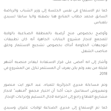
والمجال الحيوي للأحياء بالعاصمة.
كما تم الاستماع في نفس الجلسة إلى وزير الشباب والرياضة
السابق محمد حطاب المتابع هنا بصفته واليا سابقا لسيدي
بلعباس.
وأوضح بخصوص منح أرضية بالمنطقة الصناعية بالولاية
للمجمع لانجاز مشروع البنايات الجاهزة أنه كان تطبيقات
لتوجيهات الحكومة أنذاك بخصوص تشجيع الاستثمار وخلق
مناصب الشغل.
وأشار إلى انه أمضى على قرار الاستفادة ليغادر منصبه أشهر
قليلة من بعد ولم يكن يعرف أن المستثمر تنازل عن المشروع في
2018.
وتم مساءلة مديري الجزائرية للمياه، عبد النور ايت منصور
وعميروش اسماعيل حيث أكدا أن اختيار مجمع "أمنهيد" لانجاز
مشاريع القطاع راجع إلى احترامه لآجال التسليم وإجراءات الإنجاز.
كما تم الإستماع إلى مديري الصناعة لولايات غليزان وسيدي