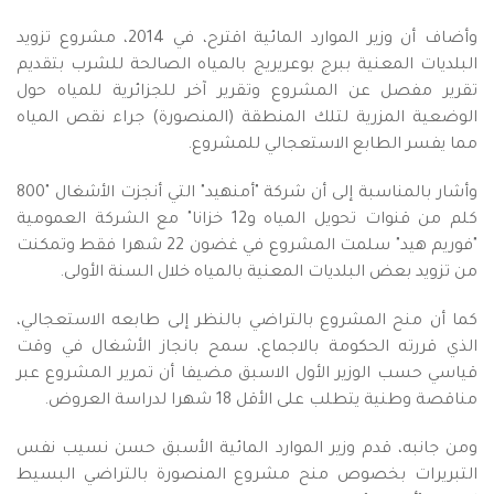
وأضاف أن وزير الموارد المائية اقترح، في 2014، مشروع تزويد
البلديات المعنية ببرج بوعريريج بالمياه الصالحة للشرب بتقديم
تقرير مفصل عن المشروع وتقرير آخر للجزائرية للمياه حول
الوضعية المزرية لتلك المنطقة (المنصورة) جراء نقص المياه
مما يفسر الطابع الاستعجالي للمشروع.
وأشار بالمناسبة إلى أن شركة "أمنهيد" التي أنجزت الأشغال "800
كلم من قنوات تحويل المياه و12 خزانا" مع الشركة العمومية
"فوريم هيد" سلمت المشروع في غضون 22 شهرا فقط وتمكنت
من تزويد بعض البلديات المعنية بالمياه خلال السنة الأولى.
كما أن منح المشروع بالتراضي بالنظر إلى طابعه الاستعجالي،
الذي قررته الحكومة بالاجماع، سمح بانجاز الأشغال في وقت
قياسي حسب الوزير الأول الاسبق مضيفا أن تمرير المشروع عبر
مناقصة وطنية يتطلب على الأقل 18 شهرا لدراسة العروض.
ومن جانبه، قدم وزير الموارد المائية الأسبق حسن نسيب نفس
التبريرات بخصوص منح مشروع المنصورة بالتراضي البسيط