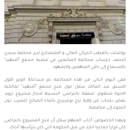
تواصلت بالقطب الجزائي المالي و الاقتصادي لدى محكمة سيدي
أمحمد، جلسات محاكمة المتابعين في قضية مجمع "أمنهيد"
بالاستماع إلى باقي المتهمين والشهود.
ففي اليوم الثاني من هذه المحاكمة تم مساءلة الوزير الأول
الاسبق عبد المالك سلال حول منح مجمع "أمنهيد" لمالكيه
الاخوة شلغوم، صفقة بالتراضي البسيط لانجاز مشروع تزويد
بعض بلديات من ولاية برج بوعريريج بالماء الصالح للشرب دون
اللجوء إلى مناقصة.
وبهذا الخصوص، أجاب المتهم سلال أن منح المشروع بالتراضي
كان قرارا جماعيا اتخذ من قبل الحكومة التي كان يترأسها آنذاك.