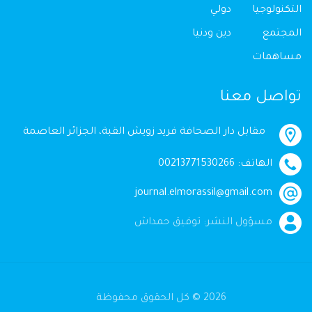
التكنولوجيا
دولي
المجتمع
دين ودنيا
مساهمات
تواصل معنا
مقابل دار الصحافة فريد زويش القبة، الجزائر العاصمة
الهاتف: 00213771530266
journal.elmorassil@gmail.com
مسؤول النشر: توفيق حمداش
2026 © كل الحقوق محفوظة