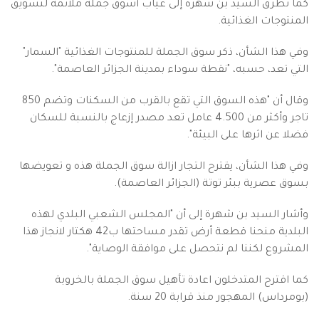
كما تطرق السيد بن شهرة إلى غياب أسوق جملة ملائمة لتسويق
المنتوجات الغذائية.
وفي هذا الشأن، ذكر سوق الجملة للمنتوجات الغذائية "السمار"
التي تعد، حسبه، "نقطة سوداء بمدينة الجزائر العاصمة".
وقال أن "هذه السوق التي تقع بالقرب من السكنات وتضم 850
تاجر وأكثر من 4.500 عامل تعد مصدر إزعاج بالنسبة للسكان
فضلا عن اثرها على البيئة".
وفي هذا الشأن، يقترح التجار ازالة سوق الجملة هذه و تعويضها
بسوق عصرية ببئر توتة (الجزائر العاصمة).
وأشار السيد بن شهرة إلى أن "المجلس الشعبي البلدي لهذه
البلدية منحنا قطعة أرض تقدر مساحتها ب42 هكتار لانجاز هذا
المشروع لكننا لم نتحصل على موافقة الوصاية".
كما اقترح المتدخلون اعادة تأهيل سوق الجملة بالخروبة
(بومرداس) المهجور منذ قرابة 20 سنة.