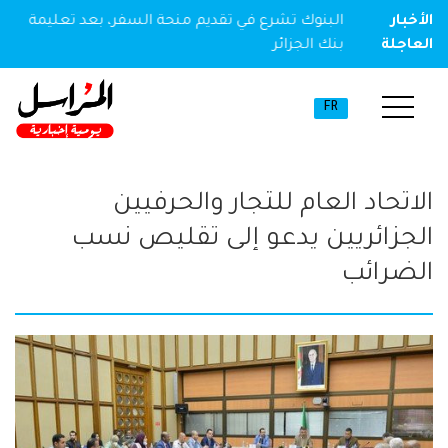
ير مخدر
الأخبار
البنوك تشرع في تقديم منحة السفر، بعد تعليمة
العاجلة
بنك الجزائر
FR
الاتحاد العام للتجار والحرفيين
الجزائريين يدعو إلى تقليص نسب
الضرائب