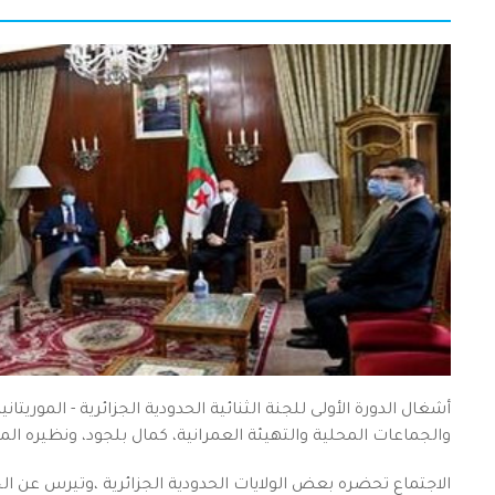
أشغال الدورة الأولى للجنة الثنائية الحدودية الجزائرية - الموريتا
والجماعات المحلية والتهيئة العمرانية، كمال بلجود، ونظيره الم
الاجتماع تحضره بعض الولايات الحدودية الجزائرية ،وتيرس عن ا