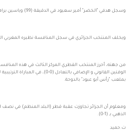
وسجل هدفي "الخضر" أمير سعيود في الدقيقة (99) وياسين براهيمي (120+5).
ويخلف المنتخب الجزائري في سجل المنافسة نظيره المغربي المتو
الوقتين القانوني و الإضافي بالتعاد
بملعب "رأس أبو عبود" بالدوحة.
الذهبي بـ (1-0).
ت.حميد