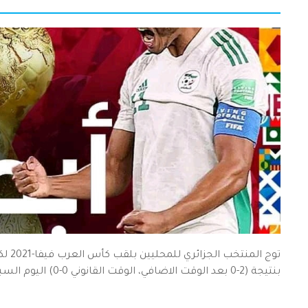
توج ا
بنتيجة (2-0 بعد الوقت الاضافي، الوقت القانوني 0-0) اليوم السبت بملعب "البيت" بالعاصمة القطرية الدوحة.