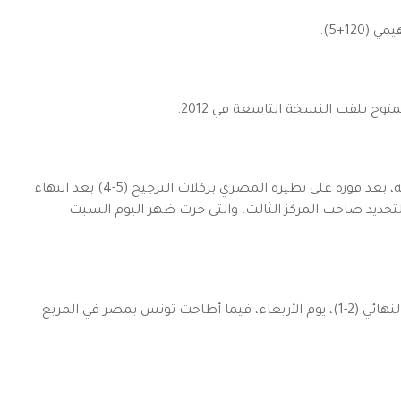
ج بلقب النسخة التاسعة في 2012.
من جهته، أحرز المنتخب القطري المركز الثالث في هذه المنافسة، بعد فوزه على نظيره المصري بركلات الترجيح (5-4) بعد انتهاء
ل (0-0)، في المباراة الترتيبية لتحديد صاحب المركز الثالث، والتي جرت ظهر اليوم السبت
ومعلوم أن الجزائر تجاوزت عقبة قطر (البلد المنظم) في نصف النهائي (2-1)، يوم الأربعاء، فيما أطاحت تونس بمصر في المربع