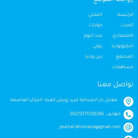
الرئيسة
المحلي
الحدث
حوارات
الاقتصادي
عدد اليوم
التكنولوجيا
دولي
المجتمع
دين ودنيا
مساهمات
تواصل معنا
مقابل دار الصحافة فريد زويش القبة، الجزائر العاصمة
الهاتف: 00213771530266
journal.elmorassil@gmail.com