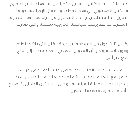
م لما قام به الاحتلال المغربي مؤخرا من استهداف للأبرياء خارج
الكيان الصهيوني في هذه الخطط والأعمال الإجرامية، كونها
شهور عند المسلمين. وذهب المحللون في قراءتهم لهذا الهجوم
د أن المغرب لم يعد يرسم سياسته الخارجية بنفسه والتي صارت
 من ثلاث دول في المنطقة يبرز درجة القلق التي بلغها نظام
موريتانيا، مؤكدين أن العدوان المغربي الجديد يهدف إلى إنتاج
ضع غير آمن.
ليم بسبب غياب الملك الذي يقضي غالب أوقاته في فرنسا
مل مع النظام المغربي، لأنه لم يعد يملك قرارا وليس سيد
 دولة تحت الحماية الفرنسية، أو على المستوى الداخلي إذ أصبح
أملاءات خارجية ينفذها المخزن .