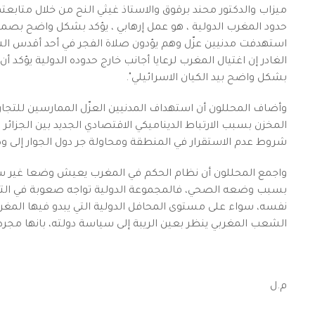
ميزاب والدكتور محند برقوق والاستاذ غيثي النح من خلال متابعته
حدود المغرب الدولية ، هو عمل إرهابي ، يؤكد بشكل واضح بصمة 
استهدفت مدنيين عزّل وهم يؤدون صلاة الفجر في أحد أقدس ال
الغادر إن اغتيال المغرب لرعايا أجانب خارج حدوده الدولية يؤك
بشكل واضح بيد الكيان الاسرائيلي".
وأضاف المحللون أن استهداف المدنيين العزّل الممارسين للتجارة
المخزن بسبب الارتباط الديناميكي الاقتصادي الجديد بين الجزائر و
شروط عدم الاستقرار في المنطقة ومحاولة جر دول الجوار إلى و
واجمع المحللون أن نظام الحكم في المغرب يعيش وضعا غير س
بسبب وضعه الصحي، فالمجموعة الدولية تواجه صعوبة في التعا
نفسه، سواء على مستوى المحافل الدولية التي يبدو فيها المغرب
الشعب المغربي ينظر بعين الريبة إلى سياسة دولته، بانها مجرد 
م.ل