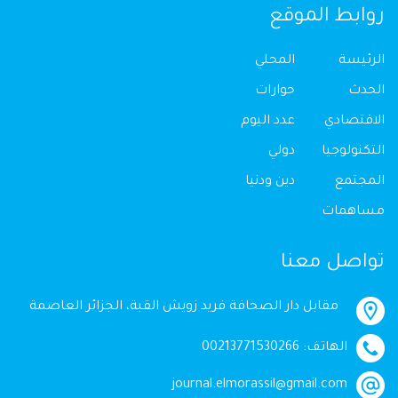
روابط الموقع
الرئيسة
المحلي
الحدث
حوارات
الاقتصادي
عدد اليوم
التكنولوجيا
دولي
المجتمع
دين ودنيا
مساهمات
تواصل معنا
مقابل دار الصحافة فريد زويش القبة، الجزائر العاصمة
الهاتف: 00213771530266
journal.elmorassil@gmail.com