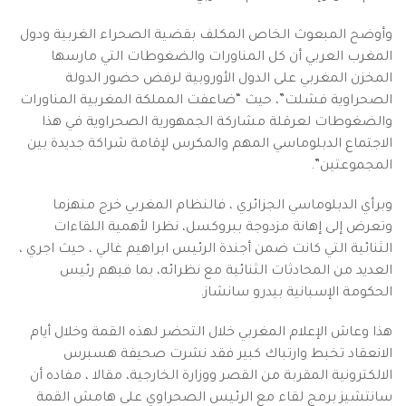
وأوضح المبعوث الخاص المكلف بقضية الصحراء الغربية ودول
المغرب العربي أن كل المناورات والضغوطات التي مارسها
المخزن المغربي على الدول الأوروبية لرفض حضور الدولة
الصحراوية فشلت”، حيث “ضاعفت المملكة المغربية المناورات
والضغوطات لعرقلة مشاركة الجمهورية الصحراوية في هذا
الاجتماع الدبلوماسي المهم والمكرس لإقامة شراكة جديدة بين
المجموعتين”.
وبرأي الدبلوماسي الجزائري ، فالنظام المغربي خرج منهزما
وتعرض إلى إهانة مزدوجة ببروكسل، نظرا لأهمية اللقاءات
الثنائية التي كانت ضمن أجندة الرئيس ابراهيم غالي ، حيث اجري ،
العديد من المحادثات الثنائية مع نظرائه، بما فيهم رئيس
الحكومة الإسبانية بيدرو سانشاز.
هذا وعاش الإعلام المغربي خلال التحضر لهذه القمة وخلال أيام
الانعقاد تخبط وارتباك كبير فقد نشرت صحيفة هسبرس
الالكترونية المقربة من القصر ووزارة الخارجية، مقالا ، مفاده أن
سانتشيز برمج لقاء مع الرئيس الصحراوي على هامش القمة