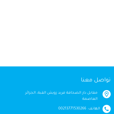
تواصل معنا
مقابل دار الصحافة فريد زويش القبة، الجزائر
العاصمة
الهاتف: 00213771530266