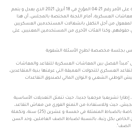
و أوضحت الوزيرة، في كلمة حول مشروع قانون يتضمن الموافقة على الأمر رقم 21-04 المؤرخ في 18 أبريل 2021 الذي يعدل و يتمم
ديسمبر 1976 و المتضمن قانون المعاشات العسكرية، أمام اللجنة المختصة بالمجلس، أن هذا
المفعول من أجل التكفل بانشغالات المستخدمين العسكريين
حقوقهم، وكذا الفئات الأخرى من المستخدمين المعنيين، على
خميس بجلسة مخصصة لطرح الأسئلة الشفوية
على "مبدأ الفصل بين المعاشات العسكرية للتقاعد والمعاشات
اعد العسكري للتحولات العميقة التي عرفتها بنية المتقاعدين،
يش الوطني الشعبي و التوازن المالي لصندوق التقاعدات
ارا تشريعيا مرجعيا جديدا، حيث تتمثل التعديلات الأساسية
لجيش، حيث وللاستفادة من التمتع الفوري من معاش التقاعد،
تمت تسوية المدة بالنسبة لضباط الصف العاملين مع تلك الخاصة بالضباط المتمثلة في خمسة و عشرين (25) سنة، وتكملة
ية حد السن الخاص بكل رتبة، بالنسبة لضباط الصف العاملين، وحد السن
 الصف".