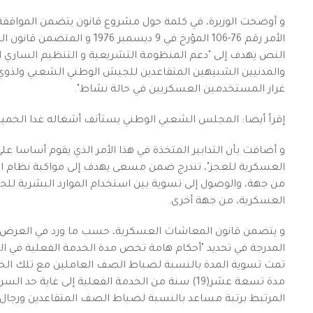
الأمر رقم 76-106 المؤرخ في 9 
النص يهدف إلى "دعم المنظومة التشريعية و التنظيم الساري 
والمدنيين الشبيهين المتقاعدين للجيش الوطني الشعبي ولذوي 
غرار المستخدمين العسكريين في حالة نشاط".
إقرأ أيضا: المجلس الشعبي الوطني يستأنف أشغاله غدا ال
و أضافت بأن التدابير المتخذة في هذا الأمر الذي يقوم أساسا 
العسكرية للعجز"، تندرج ضمن مسعى يهدف إلى مواكبة نظام التق
من جهة، والوصول إلى تسوية بين استخدام الموارد البشرية للج
العسكرية، من جهة أخرى.
و يتضمن قانون المعاشات العسكرية، حسب ما ورد في العرض، إط
المدرجة في تحديد "أحكام هامة تخص مدة الخدمة الفعلية في ا
مدة تسعة عشر(19) سنة من الخدمة الفعلية إلى غا
المرتبط برتبة مساعد بالنسبة لضباط الصف المتقاعدين ورجال