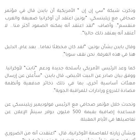
وذكرت شبكة “سي إن إن ” الأمريكية أن بايدن قال في مؤتمر
صحافي مع زيلينسكي: “بوتين اعتقد أن أوكرانيا ضعيفة والغرب
منقسم”. وأضاف: “لقد اعتقد أنه يمكنه الصمود أكثر منا… لا
أعتقد أنه يعتقد ذلك حاليا”.
وقال بايدن بشأن بوتين: “لقد كان مخطئا تماما.. بعد عام، الدليل
هنا في هذه الغرفة. نحن نقف سويا”.
كما وعد الرئيس الأمريكي بأسلحة جديدة ودعم “ثابت” لأوكرانيا.
ووفق بيان صادر عن البيت الأبيض، قال بايدن: “سأُعلن عن إرسال
معدّات أساسية أخرى، بما في ذلك ذخائر مدفعية وأنظمة
مضادة للدروع ورادارات للمراقبة الجوية”.
وتحدث خلال مؤتمر صحافي مع الرئيس فولوديمير زيلينسكي عن
مساعدة إضافية بقيمة 500 مليون دولار سيتمّ الإعلان عن
تفاصيلها في الأيام المقبلة.
وبشأن زيارته للعاصمة الأوكرانية، قال: “اعتقدت أنه من الضروري