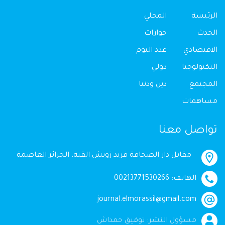
الرئيسة
المحلي
الحدث
حوارات
الاقتصادي
عدد اليوم
التكنولوجيا
دولي
المجتمع
دين ودنيا
مساهمات
تواصل معنا
مقابل دار الصحافة فريد زويش القبة، الجزائر العاصمة
الهاتف: 00213771530266
journal.elmorassil@gmail.com
مسؤول النشر: توفيق حمداش