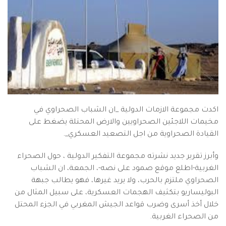
اكدت مجموعة الازمات الدولية _ان الشباب الصحراوي في
مخيمات اللاجئين الصحراويين والارض المحتلة يضغط على
القيادة الصحراوية من اجل التصعيد العسكري_.
وأبرز تقرير جديد نشرته مجموعة التفكير الدولية ، حول الصحراء
الغربية-اطلع موقع صمود على نصه-، الجمعة، ان الشباب
الصحراوي ملتزم بالحرب، ولا يريد غيرها، فهو يطالب جبهة
البوليساريو بتكثيف الهجمات العسكرية، على سبيل المثال من
خلال أخذ أسرى وضرب قواعد الجيش المغربي في الجزء المحتل
من الصحراء الغربية.