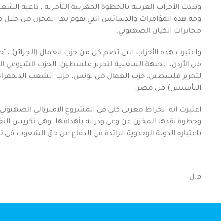
ونددت الأحزاب العربية بالخطوة المغربية التآمرية ، داعية الشع
وجه هذه المؤامرات والدسائس التي يقوم بها المخزن من خلال
مخابرات الكيان الصهيوني.
واعتبرت هذه الأحزاب التي تضم كل من حزب العمال (الجزائر) ، "
من الأردن، الجبهة الشعبية لتحرير فلسطين، الحزب الشيوعي الل
لتحرير فلسطين، حزب العمال من تونس، حزب الشعب الديمقراطي
التأسيس) من مصر.
اعتبرت انه انخراط مغربي كلي في المشروع الامبريالي الصهيوني
وخطوة نفذها المخزن عن وعي ودراية بأهدافها، وهي تكريس النفو
باعتباره الدولة الوحدوية الرائدة في الدفاع عن حق الشعوب في تق
م.ل