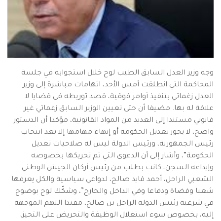
وجه وزير العدل السابق الطيب لوح خلال استجوابه في جلسة
المحاكمة التي انطلقت أمس الأحد، اتهامات مباشرة إلى وزير
العدل زغماتي بتنفيذ أوامر فوقية، قصد توريطه في قضايا لا
علاقة له بها. مضيفا أن حتى تعيين الوزير السابق زغماتي غير
قانوني مستندا إلى العديد من المواد القانونية، مؤكدا أن الدستور
واضح، لا يجوز تعديل الحكومة أو إنهاء مهامها إلا بعد انتخاب
رئيس الجمهورية، ورئيس الدولة ليس له صلاحيات تعديل
الحكومة”، وأشار إلى أن الدعوى التي تم تحريكها بخصوصه
وإيداعه السجن، كانت بطلب من رئيس أركان الجيش الوطني
الشعبي الراحل، أحمد قايد صالح، لدواعي سياسية والكل يعرفها
شعبا وقضاة ودفاعا وفي الداخل والخارج”، وشكّك لوح بوضوح
في شرعية رئيس الدولة الراحل بن صالح، مفندا التهم الموجهة
إليه، بخصوص سوء استغلال الوظيفة والتحريض على التحيز،