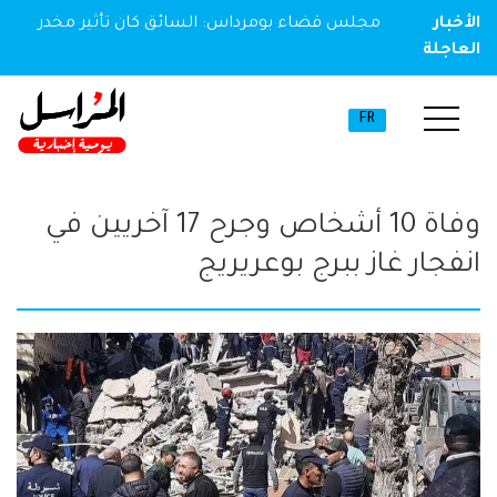
الأخبار
مجلس قضاء بومرداس: السائق كان تأثير مخدر
العاجلة
FR
وفاة 10 أشخاص وجرح 17 آخريين في
انفجار غاز ببرج بوعريريج