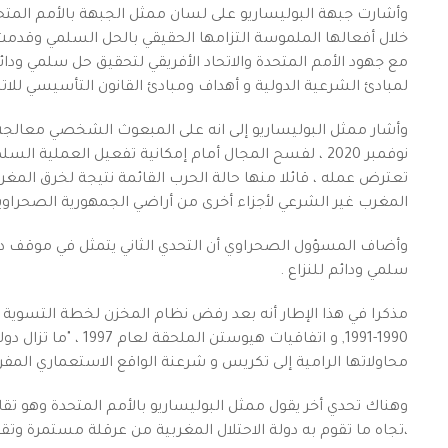
وأشارت جبهة البوليساريو على لسان ممثل الجبهة بالأمم المتح
خلال أفعالها الملموسة التزامها الحقيقي بالحل السلمي وقدمت 
مع جهود الأمم المتحدة والاتحاد الأفريقي لتحقيق حل سلمي ودائم
لمبادئ الشرعية الدولية و أهداف ومبادئ القانون التأسيسي للاتحا
نوفمبر 2020 ، لفسح المجال أمام إمكانية تفعيل العملي
تعترض عمله ، قائلا منها حالة الحرب القائمة نتيجة لخرق المغر
المغرب غير الشرعي لأجزاء أخرى من أراضي الجمهورية الصحراوية
وأضاف المسؤول الصحراوي أن التحدي الثاني يتمثل في موقف دولة
سلمي ودائم للنزاع .
مذكرا في هذا الإطار أنه بعد رفض نظام المخزن لخطة التسوية ا
1990-1991, و اتفاقيا
محاولاتها الرامية إلى تكريس و شرعنة الواقع الاستعماري المف
وهناك تحدي أخر يقول ممثل البوليساريو بالأمم المتحدة وهو ت
،تجاه ما تقوم به دولة الاحتلال المغربية من عرقلة مستمرة و