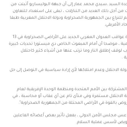
دة السيد ،سيدي محمد عمار إلى أن جبهة البوليساريو أثبتت من
من أجل ذلك العديد من التنازلات ، تبقى على استعداد للتعاون
 للنزاع بين الجمهورية الصحراوية ودولة الاحتلال المغربية طبقا
د الأفريقي.
وأشار ممثل البوليساريو إلى انه على المبعوث الشخصي معالجة عواقب العدوان المغربي الجديد على الأراضي الصحراوية في 13
ة السلمية ، موضحا أن أمام المبعوث الخاص دي ميستورا تحديات كبيرة
ب لوقف إطلاق النار وما ترتب عنها من أشياء كثير كاحتلال
 .
 الاحتلال وعدم امتلاكها لأي إرادة سياسية في التوصل إلى حل
لمشتركة بين الأمم المتحدة ومنظمة الوحدة الإفريقية لعام
ت هيوستن الملحقة لعام 1997 ، "ما تزال دولة الاحتلال مستمرة وفي منأى تام عن أي عقاب أو محاسبة ، في
روض بالقوة في الأراضي المحتلة من الجمهورية الصحراوية".
قاعس مجلس الأمن الدولي ، بفعل تأثير بعض أعضائه الفاعلين
تقويض لأسس عملية السلام.