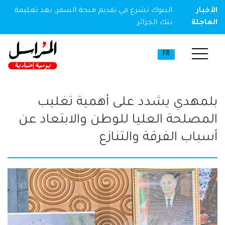
ير مخدر
الأخبار
البنوك تشرع في تقديم منحة السفر، بعد تعليمة
العاجلة
بنك الجزائر
FR
بلمهدي يشدد على أهمية تغليب
المصلحة العليا للوطن والابتعاد عن
أسباب الفرقة والتنازع