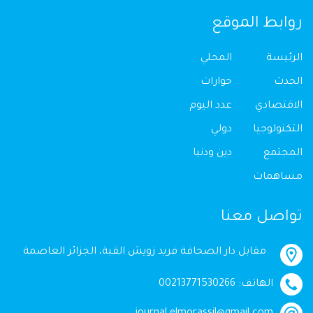
روابط الموقع
الرئيسة
المحلي
الحدث
حوارات
الاقتصادي
عدد اليوم
التكنولوجيا
دولي
المجتمع
دين ودنيا
مساهمات
تواصل معنا
مقابل دار الصحافة فريد زويش القبة، الجزائر العاصمة
الهاتف: 00213771530266