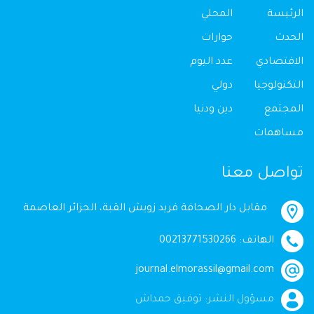
الرئيسة
المحلي
الحدث
حوارات
الاقتصادي
عدد اليوم
التكنولوجيا
دولي
المجتمع
دين ودنيا
مساهمات
تواصل معنا
مقابل دار الصحافة فريد زويش القبة، الجزائر العاصمة
الهاتف: 00213771530266
journal.elmorassil@gmail.com
مسؤول النشر: توفيق حمداش