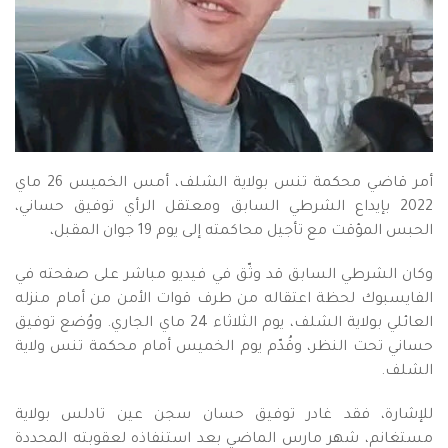
أمر قاضي محكمة تنس بولاية الشلف، أمس الخميس 26 ماي
2022 بإيداع الشرطي السابق ومعتقل الرأي توفيق حساني،
الحبس المؤقت مع تأجيل محاكمته إلى يوم 19 جوان المقبل،
وكان الشرطي السابق قد وثّق في فيديو مباشر على صفحته في
الفايسبوك لحظة اعتقاله من طرف قوات الأمن من أمام منزله
العائلي بولاية الشلف، يوم الثلاثاء 24 ماي الجاري. ووُضع توفيق
حساني تحت النظر، وقُدّم يوم الخميس أمام محكمة تنس ولاية
الشلف.
للإشارة، فقد غادر توفيق حسان سجن عين تادلس بولاية
مستغانم، شهر مارس الماضي بعد استنفاذه لعقوبته المحددة