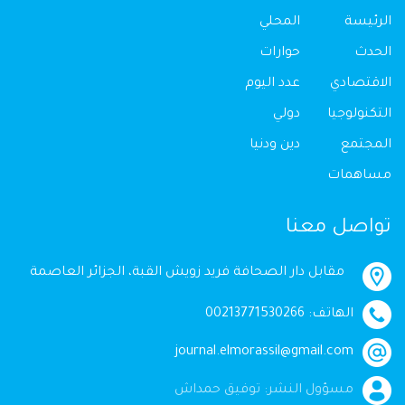
الرئيسة
المحلي
الحدث
حوارات
الاقتصادي
عدد اليوم
التكنولوجيا
دولي
المجتمع
دين ودنيا
مساهمات
تواصل معنا
مقابل دار الصحافة فريد زويش القبة، الجزائر العاصمة
الهاتف: 00213771530266
journal.elmorassil@gmail.com
مسؤول النشر: توفيق حمداش