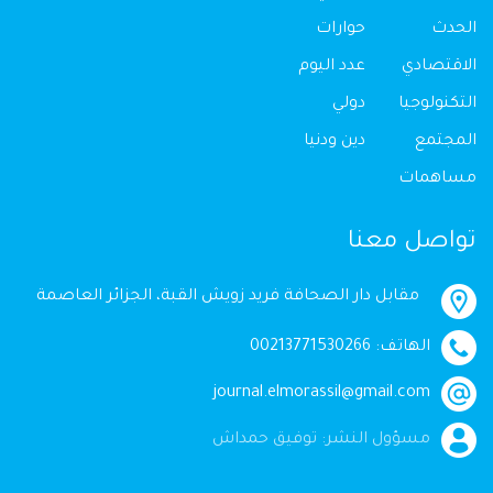
الحدث
حوارات
الاقتصادي
عدد اليوم
التكنولوجيا
دولي
المجتمع
دين ودنيا
مساهمات
تواصل معنا
مقابل دار الصحافة فريد زويش القبة، الجزائر العاصمة
الهاتف: 00213771530266
journal.elmorassil@gmail.com
مسؤول النشر: توفيق حمداش