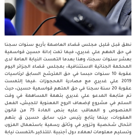
نطق قبل قليل مجلس قضاء العاصمة بأربع سنوات سجنا
في حق المهم علي غديري، فيما تمت إدانة حسين قواسمية
بعشر سنوات سجنا، وهذا بعدما التمست النيابة العامة لدى
المحكمة الجنائية الاستئنافية، بمجلس قضاء الجزائر اليوم
عقوبة 10 سنوات حبسا في حق المترشح السابق لرئاسيات
2019 علي غديري مع مصادرة المحجوزات .فيما إلتمست
عقوبة 20 سنة سجنا في حق المتهم قواسمية حسين، حيث
تم متابعة المدعو علي غديري بتهمة المساهمة في وقت
السلم في مشروع لإضعاف الروح المعنوية للجيش، الفعل
المنصوص و المعاقب عليه بنص المادة 75 من قانون
العقوبات، بينما يتابع رئيس حزب سابق حسين ق بتهم
انتحال شخصية وتزوير في وثائق رسمية باستعمال المزور،
وتسليم معلومات لعملاء دول أجنبية .للتذكير ،التمست نيابة