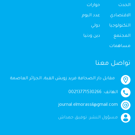
الحدث
حوارات
الاقتصادي
عدد اليوم
التكنولوجيا
دولي
المجتمع
دين ودنيا
مساهمات
تواصل معنا
مقابل دار الصحافة فريد زويش القبة، الجزائر العاصمة
الهاتف: 00213771530266
journal.elmorassil@gmail.com
مسؤول النشر: توفيق حمداش