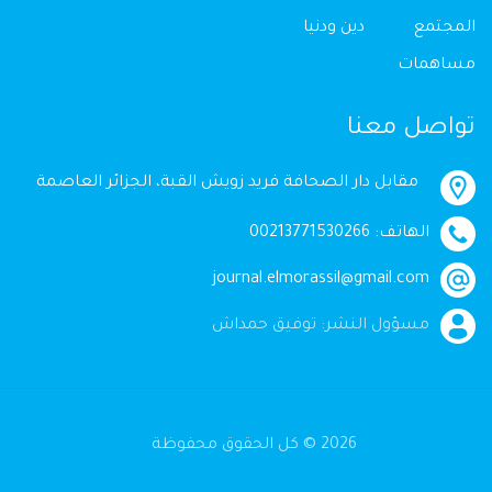
المجتمع
دين ودنيا
مساهمات
تواصل معنا
مقابل دار الصحافة فريد زويش القبة، الجزائر العاصمة
الهاتف: 00213771530266
journal.elmorassil@gmail.com
مسؤول النشر: توفيق حمداش
2026 © كل الحقوق محفوظة