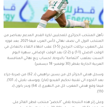
تأهل المنتخب الجزائري للمحليين لكرة القدم, المدعم بعناصر من
المنتخب الاول, الى نصف نهائي كأس العرب فيفا-2021, بعد فوزه
على المغرب بركلات الترجيح (5-3) عقب انتهاء اللقاء بالتعادل في
الوقت الاصلي (1-1) و (2-2) بعد الوقت الإضافي, سهرة اليوم
السبت بملعب "الثمامة" بالدوحة, لحساب ربع نهائي المنافسة
العربية الجارية بقطر (30 نوفمبر- 18 ديسمبر).
وسجل هدفي الجزائر كل من يسين براهيمي (د 62) من ضربة جزاء
بعد اللجوء الى تقنية تحكيم الفيديو (فار), ويوسف بلايلي (د 101),
فيما وقع هدفي المغرب كل من النهيري (د 64) وبدر بانون (د
110).
وعلى إثر هذه النتيجة يلاقي "الخضر" منتخب قطر, الفائز على