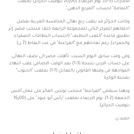
الامارات (5-0), يوم الاربعاء (00ر20 بتوقيت الجزائر) بملعب
"الثمامة" لحساب "المربع الذهبي".
وكانت الجزائر قد بلغت ربع نهائي المنافسة العربية بفضل
احتلالهم للمركز الثاني للمجموعة الرابعة خلف منتخب مصر, إثر
تطبيق قاعدة "اللعب النظيف" (احتساب البطاقات الصفراء
والحمراء), رغم تعادلهم مع "الفراعنة" في عدد النقاط (7 ن).
وفي وقت سابق, اليوم السبت, تأهلت مصر الى نصف النهائي
على حساب الاردن بنتيجة (3-1) بعد الوقت الاضافي عقب انتهاء
المواجهة في وقتها القانوني بالتعادل (1-1) بملعب "الجنوب"
بمدينة الوكرة
وبهذا سيلاقي "الفراعنة" منتخب تونس, الفائز على عمان أمس
الجمعة (2-1), يوم الاربعاء بملعب "رأس أبو عبود" على (00ر16
بتوقيت الجزائر).
حميد.ن