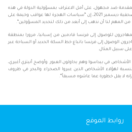
قدمة ضد مجهول، على أمل الاعتراف بمسؤولية الدولة في هذه
المأساة. قالت لوري بالون، مديرة منظمة “Anafé”، في مقابلة صحفية ديسمبر 2021، إن “سياسات الهجرة لها عواقب وخيمة على
من المهم لنا أن نذهب إلى أبعد من ذلك لتحديد المسؤولين”.
اجرون للوصول إلى فرنسا قادمين من إسبانيا، مرورا بمنطقة
ون الوصول إلى فرنسا باتباع خط السكة الحديد أو السباحة عبر
 على سبيل المثال.
لأشخاص في بيداسوا وهم يحاولون العبور. وأوضح أنيتزي أغيري،
“بالنسبة لهؤلاء الأشخاص الذين عبروا الصحراء والبحر في ظروف
فإنه لا يقل خطورة عما عاشوه مسبقاً”.
روابط الموقع