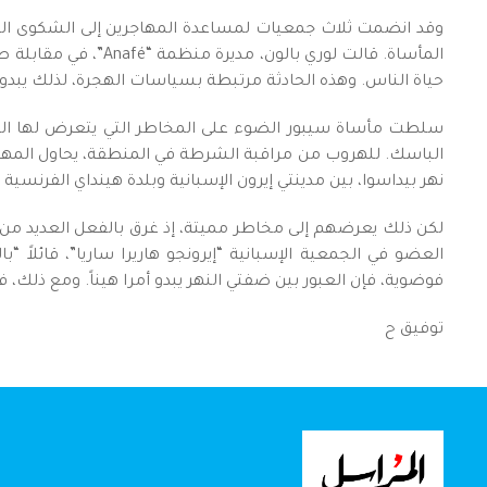
وقد انضمت ثلاث جمعيات لمساعدة المهاجرين إلى الشكوى الم
حياة الناس. وهذه الحادثة مرتبطة بسياسات الهجرة، لذلك يبدو 
سلطت مأساة سيبور الضوء على المخاطر التي يتعرض لها المه
الباسك. للهروب من مراقبة الشرطة في المنطقة، يحاول المهاجر
نهر بيداسوا، بين مدينتي إيرون الإسبانية وبلدة هينداي الفرنسية
لكن ذلك يعرضهم إلى مخاطر مميتة، إذ غرق بالفعل العديد من ا
العضو في الجمعية الإسبانية “إيرونجو هاريرا ساريا”، قائلاً 
فوضوية، فإن العبور بين ضفتي النهر يبدو أمرا هيناً. ومع ذلك، 
توفيق ح