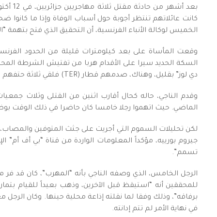
كانت عائلاتهم تنتظر أجوبة حول أسباب الوفاة وإذا ما كانوا ضح
الخميس لوكالة الأنباء الفرنسية، أن التحقيق الذي فتح بتهمة “
وقعت المأساة على بعد كيلومترات قليلة من الحدود الفرنسي
السكة الحديد سيرا على الأقدام هربا من تفتيش الشرطة المح
دي لوز” بقليل، وهناك، صدمهم قطار (TER) فلقي ثلاثة حتفهم وأصيب رابع بجروح خطيرة.
وقدم الناجي، حاله كحال أقارب اثنين من القتلى وثلاث جم
الماضي. حيث اتهموا رجلا خامسا كان حاضرا في ذلك الوقت بوض
لكن تحليلات السموم التي أجريت على جثث المتوفين والمصاب، ل
جيروم بورييه، مؤكداً المعلومات الواردة من قناة “بي أف أم” ال
تسمم”.
الرجل الخامس، الذي وصفه الناجي بأنه “المهرب”، كان قد فر 
للمحققين أنه “استيقظ قبل الآخرين، وذهب بعيداً للقيام بتما
برفاقه”، وذلك وفقا لما نقلته إذاعة محلية حينها. وكان الرج
في نهاية الأمر لم تتم إدانته.