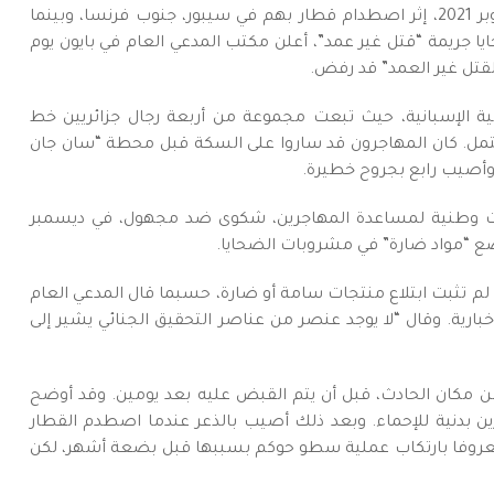
بعد أشهر من حادثة مقتل ثلاثة مهاجريين جزائريين، في 12 أكتوبر 2021، إثر اصطدام قطار بهم في سيبور، جنوب فرنسا، وبينما
ايا جريمة “قتل غير عمد”، أعلن مكتب المدعي العام في بايون يوم
القتل غير العمد” قد رفض.
ة الإسبانية، حيث تبعت مجموعة من أربعة رجال جزائريين خط
تمل. كان المهاجرون قد ساروا على السكة قبل محطة “سان جان
عيات وطنية لمساعدة المهاجرين، شكوى ضد مجهول، في ديسمبر
ع “مواد ضارة” في مشروبات الضحايا.
م تثبت ابتلاع منتجات سامة أو ضارة، حسبما قال المدعي العام
إخبارية. وقال “لا يوجد عنصر من عناصر التحقيق الجنائي يشير إلى
من مكان الحادث، قبل أن يتم القبض عليه بعد يومين. وقد أوضح
رين بدنية للإحماء. وبعد ذلك أصيب بالذعر عندما اصطدم القطار
ل معروفا بارتكاب عملية سطو حوكم بسببها قبل بضعة أشهر، لكن