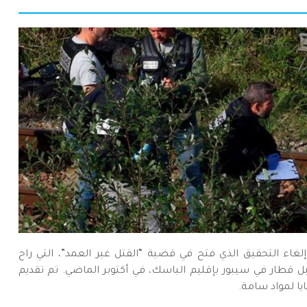
غاء التحقيق الذي فتح في قضية “القتل غير العمد”، التي راح
قطار في سيبور بإقليم الباسك، في أكتوبر الماضي. تم تقديم
 لمواد سامة.