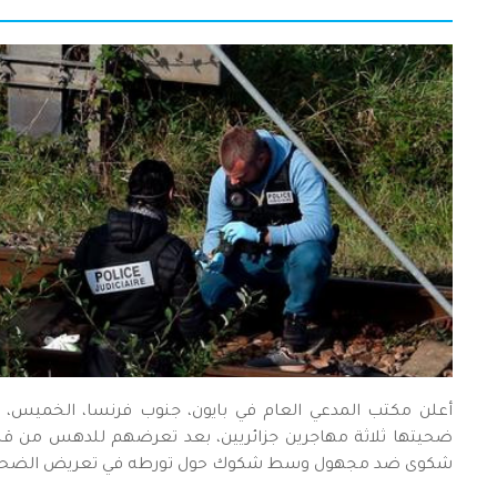
أعلن مكتب المدعي العام في بايون، جنوب فرنسا، الخميس، إل
ضحيتها ثلاثة مهاجرين جزائريين، بعد تعرضهم للدهس من قبل 
شكوى ضد مجهول وسط شكوك حول تورطه في تعريض الضحايا