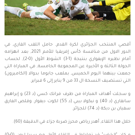
أقصي المنتخب الجزائري لكرة القدم, حامل اللقب القاري, في
الدور الاول من منافسة كأس إفريقيا للأمم 2021, بعد انهزامه
أمام نظيره الإيفواري بنتيجة (1-3) الشوط الأول (0-2), لحساب
الجولة الثالثة و الأخيرة عن المجموعة الخامسة, في المباراة التي
جمعت بينهما اليوم الخميس, بملعب جابوما بدوالا (الكاميرون)
التي تستضيف النسخة ال 33 من 9 يناير إلى 6 فبراير.
و سجلت أهداف المباراة من طرف فرانك كسي (د 23) و إبراهيم
سانقاري (د 40) و نيكولا بيبي (د 55) لكوت ديفوار. وقلص الفارق
سفيان بن دبكة (د 74) للجزائر.
خلال هذا اللقاء, أهدر رياض محرز ضربة جزاء في الدقيقة (60).