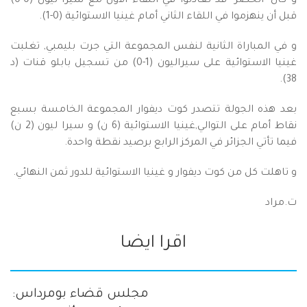
و كان "الخضر" قد تعادلوا في اللقاء الأول مع سيرا ليون (0-0)
قبل أن ينهزموا في اللقاء الثاني أمام غينيا الاستوائية (0-1).
و في المباراة الثانية لنفس المجموعة التي جرت بليمبي, تغلبت
غينيا الاستوائية على سيراليون (1-0) من تسجيل بابلو قنات (د
38).
بعد هذه الجولة تتصدر كوت ديفوار المجموعة الخامسة بسبع
نقاط أمام على التوالي,غينيا الاستوائية (6 ن) و سيرا ليون (2 ن)
فيما تأتي الجزائر في المركز الرابع برصيد نقطة واحدة.
و تاهلت كل من كوت ديفوار و غينيا الاستوائية للدور ثمن النهائي.
ت.مراد
اقرا ايضا
مجلس قضاء بومرداس: