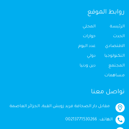
روابط الموقع
الرئيسة
المحلي
الحدث
حوارات
الاقتصادي
عدد اليوم
التكنولوجيا
دولي
المجتمع
دين ودنيا
مساهمات
تواصل معنا
مقابل دار الصحافة فريد زويش القبة، الجزائر العاصمة
الهاتف: 00213771530266