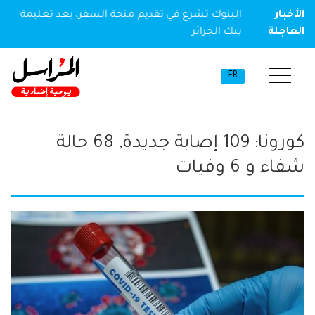
ير مخدر
الأخبار
البنوك تشرع في تقديم منحة السفر، بعد تعليمة
العاجلة
بنك الجزائر
FR
كورونا: 109 إصابة جديدة, 68 حالة
شفاء و 6 وفيات