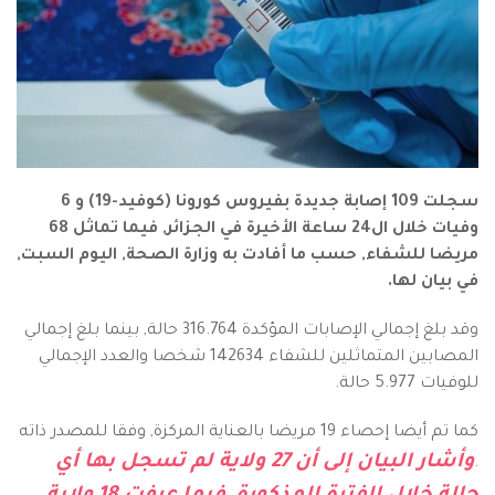
سجلت 109 إصابة جديدة بفيروس كورونا (كوفيد-19) و 6
وفيات خلال ال24 ساعة الأخيرة في الجزائر, فيما تماثل 68
مريضا للشفاء, حسب ما أفادت به وزارة الصحة, اليوم السبت,
في بيان لها.
وقد بلغ إجمالي الإصابات المؤكدة 316.764 حالة, بينما بلغ إجمالي
المصابين المتماثلين للشفاء 142634 شخصا والعدد الإجمالي
للوفيات 5.977 حالة.
كما تم أيضا إحصاء 19 مريضا بالعناية المركزة, وفقا للمصدر ذاته
وأشار البيان إلى أن 27 ولاية لم تسجل بها أي
.