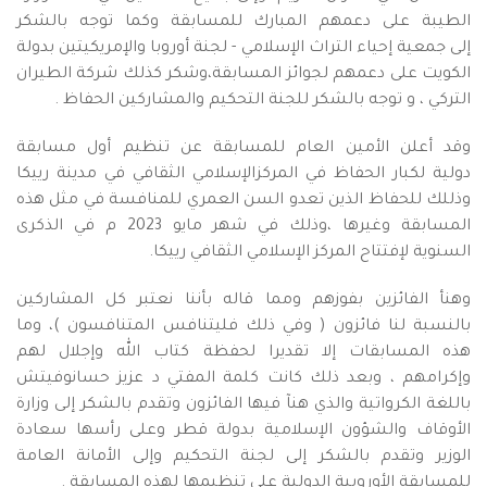
الطيبة على دعمهم المبارك للمسابقة وكما توجه بالشكر
إلى جمعية إحياء التراث الإسلامي - لجنة أوروبا والإمريكيتين بدولة
الكويت على دعمهم لجوائز المسابقة،وشكر كذلك شركة الطيران
التركي ، و توجه بالشكر للجنة التحكيم والمشاركين الحفاظ .
وقد أعلن الأمين العام للمسابقة عن تنظيم أول مسابقة
دولية لكبار الحفاظ في المركزالإسلامي الثقافي في مدينة رييكا
وذللك للحفاظ الذين تعدو السن العمري للمنافسة في مثل هذه
المسابقة وغيرها ،وذلك في شهر مايو 2023 م في الذكرى
السنوية لإفتتاح المركز الإسلامي الثقافي رييكا.
وهنأ الفائزين بفوزهم ومما قاله بأننا نعتبر كل المشاركين
بالنسبة لنا فائزون ( وفي ذلك فليتنافس المتنافسون )، وما
هذه المسابقات إلا تقديرا لحفظة كتاب الله وإجلال لهم
وإكرامهم ، وبعد ذلك كانت كلمة المفتي د عزيز حسانوفيتش
باللغة الكرواتية والذي هنآ فيها الفائزون وتقدم بالشكر إلى وزارة
الأوقاف والشؤون الإسلامية بدولة قطر وعلى رأسها سعادة
الوزير وتقدم بالشكر إلى لجنة التحكيم وإلى الأمانة العامة
للمسابقة الأوروبية الدولية على تنظيمها لهذه المسابقة .