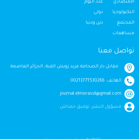
الاقتصادي
عدد اليوم
التكنولوجيا
دولي
المجتمع
دين ودنيا
مساهمات
تواصل معنا
مقابل دار الصحافة فريد زويش القبة، الجزائر العاصمة
الهاتف: 00213771530266
journal.elmorassil@gmail.com
مسؤول النشر: توفيق حمداش