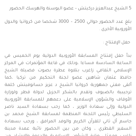
5 الشيخ عبدالعزيز دركيتش – عضو البوسنة والهرسك الحضور
بلغ عدد الحضور حوالي 2500 – 3000 شخصا من كرواتيا والدول
الأوروبية الأخرى .
حفل الإفتتاح :
بدأ حفل إفتتاح المسابقة الأوروبية الدولية يوم الخميس في
الساعة السادسة مساءا ،وذلك في قاعة المؤتمرات في المركز
الإسلامي الثقافي زاغرب بتلاوة عطرة بصوت فضيلة الشيخ
حافظ عثمان شاهين عضو لجنة التحكيم من تركيا ،كما
ألقى مفتي جمهورية كرواتيا الشيخ د عزيز حسانوفيتش كلمة
ترحيبية بالضيوف وتقدم بالشكر الجزيل لدولة قطر ولوزارة
الأوقاف والشؤون الإسلامية على دعمهم للمسابقة الأوروبية
الدولية وإلى سعادة الوزير ، كما رحب بسعادة السيد ناصر
السليطي رئيس اللجنة المنظمة لمسابقة الشيخ محمد بن
جاسم آل ثاني للقرآن الكريم والوفد المرافق ، ورحب بسعادة
السفير القطري ، وكان من بين الحضور نائبة عمدة مدينة