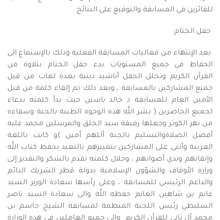
للفائزين في المسابقة والتوقيع على النتائج .
حفل الختام:
بعد الإنتهاء من فعاليات المسابقة الفعلية وذلك بالإستماع الى
الحفاظ في جميع المستويات بدء حفل الختام بتلاوة من
القرآن الكريم وتخلل الحفل أناشيد دينية بعدة لغات من قبل
جميع المشاركين بالمسابقة ، وبعد ذلك تم إلقاء كلمة من قبل
الأمين العام للمسابقة د خالد ياسين حيث بدأ كلمته بدعاء
لجميع الحاضرين ( بشر الله هذه الوجوه الطيبة بالجنة وسقاءه
من نهر الكوثر وجعلها رفيقة سيد الخلق والمرسلين محمد عليه
أفضل الصلاةوالتسليم بالجنة أللهم أمين )و كانت باللغة
العربية وأثنى على المشاركين بتمييزهم بالتعبد بحفظ كتاب الله
وإتقانهم وندي أصواتهم ، وخلال كلمته تقدم بالشكر والتقدير إلى
وزارة الأوقاف والشؤون الإسلامية بدولة قطر الشريك الدائم
والداعم الرئيسي للمسابقة ، وعلى رأسها سعادة الوزير السيد
غانم بن شاهين الغانم حفظه الله والى سعادة السيد ناصر
السليطي رئيس اللجنة المنظمة لمسابقة الشيخ جاسم بن
محمد آل ثاني للقرآن الكريم وإلى جميع العاملين في هذه الوزارة