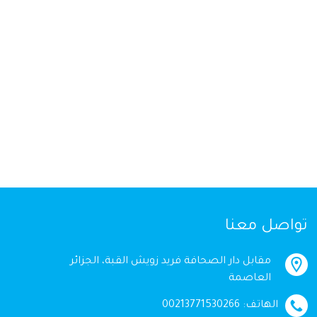
تواصل معنا
مقابل دار الصحافة فريد زويش القبة، الجزائر
العاصمة
الهاتف: 00213771530266