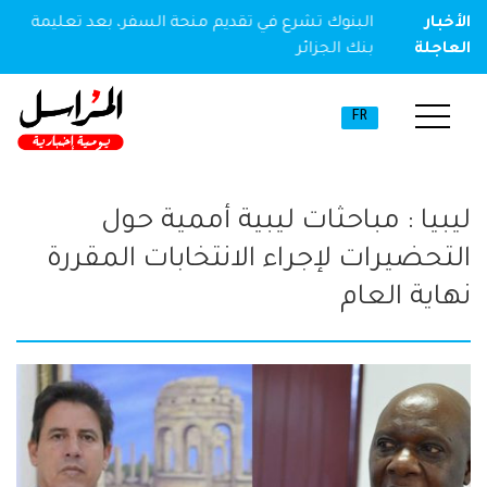
ير مخدر
الأخبار
البنوك تشرع في تقديم منحة السفر، بعد تعليمة
العاجلة
بنك الجزائر
FR
ليبيا : مباحثات ليبية أممية حول
التحضيرات لإجراء الانتخابات المقررة
نهاية العام