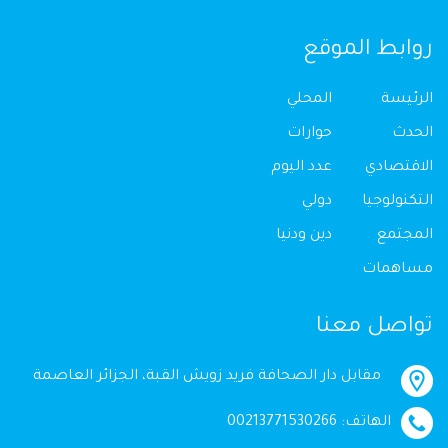
روابط الموقع
الرئيسة
المحلي
الحدث
حوارات
الاقتصادي
عدد اليوم
التكنولوجيا
دولي
المجتمع
دين ودنيا
مساهمات
تواصل معنا
مقابل دار الصحافة فريد زويش القبة، الجزائر العاصمة
الهاتف: 00213771530266