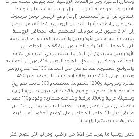
ومخازن الذخيرة ومراكز القيادة الروسية، مما يقوض بشدة قدرات
الأخيرة على مواصلة الحرب. لا تزال روسيا تعتمد على تفوقها
العددي: في آواخر أغسطس،(أوت) وقع الرئيس بوتين مرسومًا
ينص على زيادة عدد أفراد الجيش الروسي بـــ 137 ألف فرد ليصل
إلى 2.04 مليون فرد. مع ذلك، تصطدم تلك الجحافل الروسية
بشجاعة المدافعين الأوكرانيين والأسلحة الفتاكة العالية الدقة
التي يقدمها لنا الشركاء الغربيون. إن 92% من المواطنين
الأوكرانيين مقتنعون بأن أوكرانيا ستنتصر في الحرب في نهاية
المطاف. وبعكس ذلك، فإن الجنود الروس يفتقرون إلى الحماسة
والدوافع المعنوية. لقد تم قتل حتى الساعة 50 ألف جندي روسي
وتدمير حوالي 2100 دبابة و4500 مركبة قتال مصفحة و450
طائرة ومروحية و1200 منظومة مدفعية و300 قاذفة صواريخ
متعددة و160 نظام دفاع جوي و870 طائرة بدون طيار و15 زورقا
وسفينة حربية و3300 مركبة وشاحنة صهاريج وقود و110 معدات
خاصة، في حين تواصل روسيا التعبئة السرية، بما في ذلك عن
طريق إجبار الأشخاص المجندين على توقيع العقود العسكرية
بعد إنهاء خدمتهم الإلزامية.
تحتل روسيا ما يقرب من 21% من أراضي أوكرانيا التي تضم أكثر