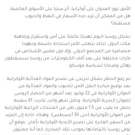
الأفق نيوز؛ العدوان على أوكرانيا، أثر سلبا على الأسواق العالمية،
هل من الممكن أن تزيد حدة الأسعار في النفط والحبوب
مستقبلا؟
تشكل روسيا اليوم تهديدًا عالميًا على أمن واستقرار ورفاهية
مئات الدول. لذلك يتطلب الأمر استجابة حاسمة وجهودا
متضافرة من المجتمع الدولي. وإلا فإن ملايين الأشخاص في
قارات مختلفة على بعد آلاف الكيلومترات من روسيا سيسقطون
رهائن وضحايا لسياسة موسكو.
تم رفع الحظر بشكل تدريجي عن تصدير المواد الغذائية الأوكرانية
بعد توقيع مبادرة النقل الآمن للحبوب والمواد الغذائية من
الموانئ الأوكرانية في 22 يوليو، بعد أشهر من الحصار الروسي
للموانئ البحرية الأوكرانية. وخلال شهر واحد، غادرت 61 سفينة
تحمل ما يقرب من 1.5 مليون طن من المنتجات الزراعية الأوكرانية
من الموانئ الأوكرانية (حتى 30 أغسطس). وهناك حاجة إلى المزيد
من السفن القادرة على تصدير الأغذية الأوكرانية بأمان. نتوقع أن
توفي روسيا بالتزاماتها بموجب تلك المبادرة، كما أننا ممتنون