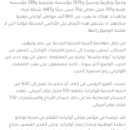
ومنزلًا وطريقًا وجسرًا و1676 مؤسسة تعليمية و288 مؤسسة
طبية و301 مبنى ثقافي و76 مبنى دينيًا و3687 شبكة مياه
وكهرباء. هناك ما يقرب من 800 ألف مواطن أوكراني فقدوا
منازلهم. لا تشتمل هذه الأرقام على الأراضي المحتلة مؤقتا التي لا
يمكننا الوصول إليها.
من خلال مهاجمة البنية التحتية المدنية عن عمد وترهيب
السكان، تسعى روسيا إلى تدمير الاقتصاد الأوكراني، لتجعل من
اوكرانيا "دولة فاشلة" عاجزة عن المقاومة. يجعل كل يوم جدبد من
الحرب الوضع أكثر سوءا ، لكننا مصممون على بعث الاقتصاد
الأوكراني رغم استمرار الحرب.
تسبب الغزو الروسي في إتلاف أو تدمير ما يصل إلى 30% من
البنية التحتية لأوكرانيا بتكلفة 100 مليار دولار أمريكي. بلغت
الخسائر الإجمالية بما في ذلك خسائر الأرباح والاستثمارات 750
مليار دولار أمريكي.
لقد عرضنا في مؤتمر تعافي أوكرانيا المُقام في مدينة لوغانو
خطتنا الوطنية لإعادة إعمار أوكرانيا. وعلى المدى القصير، نحتاج