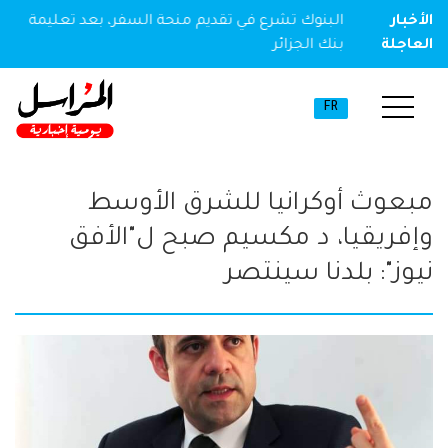
ير مخدر
الأخبار
البنوك تشرع في تقديم منحة السفر، بعد تعليمة
العاجلة
بنك الجزائر
FR
مبعوث أوكرانيا للشرق الأوسط
وإفريقيا، د مكسيم صبح ل"الأفق
نيوز": بلدنا سينتصر