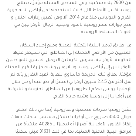
من 2600 بلدة سكنية. وفي المناطق المحتلة مؤخرًا، تنتهج
روسيا نفس الأنماط التي كانت تستخدمها في أراضي شبه جزيرة
القرم و الدونباس منذ عام 2014: ألا وهي تعيين إدارات احتلال و
منح جوازات سفر روسية بالقوة وتجنيد الرجال الأوكرانيين في
القوات المسلحة الروسية.
عن طريق تدمير البنية التحتية المدنية ومنع إجلاء السكان
المدنيين من الأراضي المحتلة إلى المناطق التي تسيطر عليها
الحكومة الأوكرانية، يمارس الكرملين الترحيل القسري للمواطنين
الأوكرانيين إلى أراضي روسيا وبيلاروس وشبه جزيرة القرم المحتلة
مؤقتا. نطاق تلك الجريمة مأساوي للغاية: تفيد التقارير بأنه تم
نقل أكثر من 2.45 مليون أوكراني (قسرًا أو طواعية أو من خلال
الإجلاء الروسي بحكم الظروف) من المناطق الجنوبية والشرقية
من أوكرانيا إلى روسيا وشبه جزيرة القرم.
تشن روسيا ضربات مدفعية وصاروخية (بما في ذلك اطلاق
حوالي 3500 صاروخ على أوكرانيا بشكل مستمر. سجلت جهات
إنفاذ القانون الأوكرانية أضرارًا أو تدميرًا لـ 40285 منشأة من
مرافق البنية التحتية المدنية، بما في ذلك 31631 مبنى سكنيًا