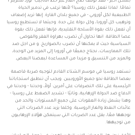
بشكل أكبر - فقد توقف ضخ الغاز عبر خط الأنابيب "نورد ستريم 1"
تمامًا. لماذا تفعل ذلك روسيا؟ لأنها ترغب في تدمير الحياة
الطبيعية لكل أوروبي - في جميع بلدان القارة. إنها تريد إضعاف
وترهيب كل أوروبا، وكل دولة على حدة. وحيثما لا تستطيع روسيا
أن تفعل ذلك بقوة الأسلحة التقليدية، فإنها تفعل ذلك بقوة
عصا الطاقة. انها تحاول أن تضرب بهراوة الفقر والفوضى
السياسية حيث لا يمكنها أن تضرب بالصواريخ. و من اجل صد
تلك الممارسات، نحتاج جميعًا في أوروبا إلى المزيد من الوحدة،
والمزيد من التنسيق و مزيدا من المساعدة لبعضنا البعض.
تستعد روسيا في موسم الشتاء القادم لتوجيه ضربة قاصمة
بعصا الطاقة نحو جميع الأوروبيين. ويجب أن تنطبق استجاباتنا
الرئيسية على تلك التصرفات على أمرين: أولاً، وحدتنا - وحدتنا في
الدفاع ضد الدولة الإرهابية، وثانيًا - تشديد الضغط على روسيا -
وهذا يشمل زيادة العقوبات على جميع المستويات والحد من
عائدات النفط والغاز الروسية. وكلما يزيد عدد الضربات التي
نوجهها معًا، يقل عدد الضربات التي سيتمكن هؤلاء الإرهابيون
من توجيهها.