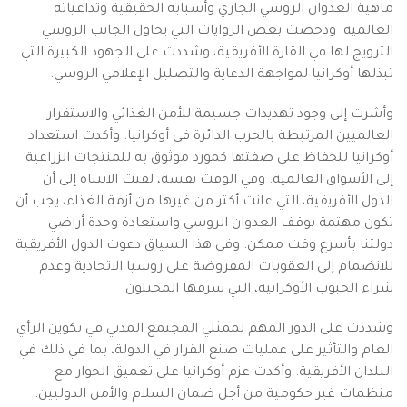
ماهية العدوان الروسي الجاري وأسبابه الحقيقية وتداعياته
العالمية. ودحضت بعض الروايات التي يحاول الجانب الروسي
الترويج لها في القارة الأفريقية، وشددت على الجهود الكبيرة التي
تبذلها أوكرانيا لمواجهة الدعاية والتضليل الإعلامي الروسي.
وأشرت إلى وجود تهديدات جسيمة للأمن الغذائي والاستقرار
العالميين المرتبطة بالحرب الدائرة في أوكرانيا. وأكدت استعداد
أوكرانيا للحفاظ على صفتها كمورد موثوق به للمنتجات الزراعية
إلى الأسواق العالمية. وفي الوقت نفسه، لفتت الانتباه إلى أن
الدول الأفريقية، التي عانت أكثر من غيرها من أزمة الغذاء، يجب أن
تكون مهتمة بوقف العدوان الروسي واستعادة وحدة أراضي
دولتنا بأسرع وقت ممكن. وفي هذا السياق دعوت الدول الأفريقية
للانضمام إلى العقوبات المفروضة على روسيا الاتحادية وعدم
شراء الحبوب الأوكرانية، التي سرقها المحتلون.
وشددت على الدور المهم لممثلي المجتمع المدني في تكوين الرأي
العام والتأثير على عمليات صنع القرار في الدولة، بما في ذلك في
البلدان الأفريقية. وأكدت عزم أوكرانيا على تعميق الحوار مع
منظمات غير حكومية من أجل ضمان السلام والأمن الدوليين.