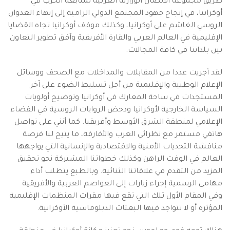
طريق مجموعة الاتصال الوزارية العربية لمتابعة الحرب في
أوكرانيا، في إنجاح جهود المجتمع الدولي الرامية إلى إنهاء العدوان
الروسي الغاشم على أوكرانيا، وكذلك موقف أوكرانيا تجاه القضايا
الإقليمية في العالم العربي والقارة الأفريقية وآفق تطوير التعاون
بين بلداننا في كافة المجالات.
لقد أجريت عددا من المقابلات والمداخلات مع الصحف ووسائل
الإعلام الوطنية والإقليمية من أجل تسليط الضوء على آخر
المستجدات في ساحة المعارك في أوكرانيا وتوضيح أولويات
السياسة الخارجية لأوكرانيا ودحض الروايات الروسية في الفضاء
الإعلامي لمنطقة الشرق الأوسط وأفريقيا. كما أنني على تواصل
هاتفي مستمر مع نظرائي العرب والأفارقة، ما يتيح لنا فرصة
مناقشة التحديات الأمنية والاقتصادية والإنسانية التي يواجهها
العالم في الوقت الراهن وكذلك خطواتنا المشتركة نحو تحقيق
المزيد من التقدم في علاقاتنا الثنائية. وبالطبع يتطلب أداء
مهامي الرسمية إجراء زيارات إلى العواصم العربية والأفريقية
وفي المقام الأول تلك التي تقع فيها مقرات المنظمات الإقليمية
المؤثرة أو لا تتواجد فيها البعثات الدبلوماسية الأوكرانية.