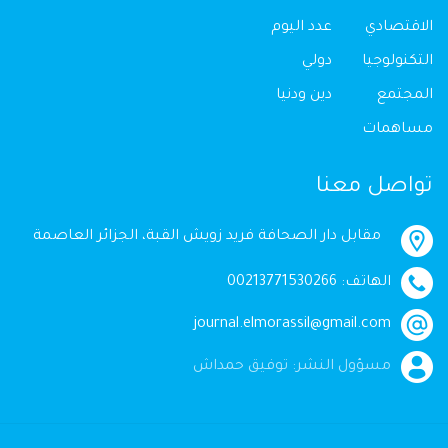
الاقتصادي
عدد اليوم
التكنولوجيا
دولي
المجتمع
دين ودنيا
مساهمات
تواصل معنا
مقابل دار الصحافة فريد زويش القبة، الجزائر العاصمة
الهاتف: 00213771530266
journal.elmorassil@gmail.com
مسؤول النشر: توفيق حمداش