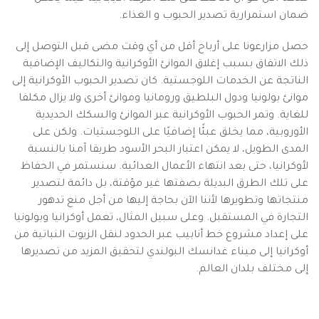
ضمان استمرارية تصدير الحبوب و الغذاء.
حصل مزارعونا على أرباح أقل من أي وقت مضى قبل التوصل إلى
ذلك الاتفاق بسبب إغلاق الموانئ الأوكرانية والتكاليف الإضافية
الناتجة عن الخدمات اللوجستية. كان تصدير الحبوب الأوكرانية إلى
موانئ بولونيا ودول البلطيق ورومانيا وموانئ أخرى ولا يزال مكلفا
للغاية. وتمر الحبوب الأوكرانية عبر الموانئ والسكك الحديدية
الأوروبية، مما يخلق عبئًا إضافيًا على اللوجستيات. ولكن على
المدى الطويل، لا يمكن اعتبار البحر الأسود طريقا آمنا بالنسبة
لأوكرانيا، حتى بعد انتهاء الأعمال العدائية. سنستمر في الحفاظ
على تلك الطرق البديلة بصفتها غير مؤقتة، بل دائمة لتصدير
منتجاتها وتطويرها لأننا الآن بحاجة إليها من أجل منع تدهور
التجارة في المستقبل. وعلى سبيل المثال، تعمل أوكرانيا وبولونيا
على إعداد مشروع خط أنابيب عبر الحدود لنقل الزيوت النباتية من
أوكرانيا إلى ميناء غدانسك البولندي لتحقيق المزيد من تصديرها
إلى مختلف بلدان العالم.