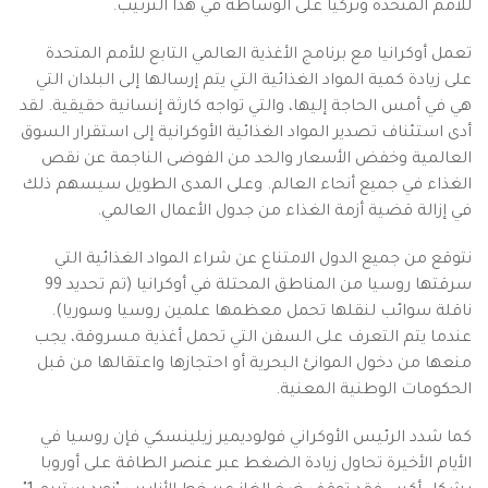
للأمم المتحدة وتركيا على الوساطة في هذا الترتيب.
تعمل أوكرانيا مع برنامج الأغذية العالمي التابع للأمم المتحدة
على زيادة كمية المواد الغذائية التي يتم إرسالها إلى البلدان التي
هي في أمس الحاجة إليها، والتي تواجه كارثة إنسانية حقيقية. لقد
أدى استئناف تصدير المواد الغذائية الأوكرانية إلى استقرار السوق
العالمية وخفض الأسعار والحد من الفوضى الناجمة عن نقص
الغذاء في جميع أنحاء العالم. وعلى المدى الطويل سيسهم ذلك
في إزالة قضية أزمة الغذاء من جدول الأعمال العالمي.
نتوقع من جميع الدول الامتناع عن شراء المواد الغذائية التي
سرقتها روسيا من المناطق المحتلة في أوكرانيا (تم تحديد 99
ناقلة سوائب لنقلها تحمل معظمها علمين روسيا وسوريا).
عندما يتم التعرف على السفن التي تحمل أغذية مسروقة، يجب
منعها من دخول الموانئ البحرية أو احتجازها واعتقالها من قبل
الحكومات الوطنية المعنية.
كما شدد الرئيس الأوكراني فولوديمير زيلينسكي فإن روسيا في
الأيام الأخيرة تحاول زيادة الضغط عبر عنصر الطاقة على أوروبا