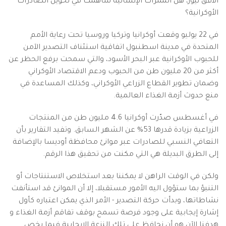
الأفق نيوز، هل الممرات الإنسانية ساهمت في تحويل الصادرات
الأوكرانية؟
في 22 يوليو وقعت أوكرانيا وتركيا وروسيا تحت رعاية الأمم
المتحدة في مدينة اسطنبول اتفاقية استئناف التصدير الآمن
للحبوب الأوكرانية عبر البحر الأسود، والتي سمحت برفع الحظر عن
أكثر من 20 مليون طن من الحبوب ودعم الاقتصاد الأوكراني
وضمان تطوير القطاع الزراعي الأوكراني، وكذلك المساعدة في
منع حدوث أزمة الغذاء العالمية.
في أغسطس صدّرت أوكرانيا 4.6 مليون طن من المنتجات
الزراعية بزيادة قدرها 53% عن الشهر السابق. وتفيد التقارير بأن
التعافي النسبي للصادرات عبر موانئ محافظة أوديسا بالإضافة
إلى الطرق البديلة هي التي مكنت من تحقيق هذا الرقم.
ولكن في الوقت الراهن لا يمكننا بعد استخلاص الاستنتاجات أو
التنبؤ بما ستؤول اليه الأمور مستقبلا، إلا أن الموانئ قد استأنفت
نشاطاتها، وبدأت حركة التصدير - الأمر الذي يمكن اعتباره كأول
إشارة إيجابية على وجود فرصة تسمح بوقف تفاقم أزمة الغذاء و
هدفنا الآن هو أن نحافظ على تلك النزعة الايجابية فيما يخص