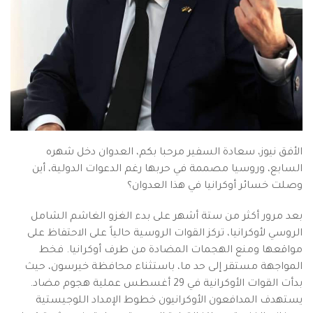
الأفق نيوز، سعادة السفير مرحبا بكم، العدوان دخل شهره
السابع، وروسيا مصممة في حربها رغم الدعوات الدولية، أين
وصلت خسائر أوكرانيا في هذا العدوان؟
بعد مرور أكثر من ستة أشهر على بدء الغزو الغاشم الشامل
الروسي لأوكرانيا، تركز القوات الروسية حالياً على الاحتفاظ على
مواقعها ومنع الهجمات المضادة من طرف أوكرانيا. فخط
المواجهة مستقر إلى حد ما، باستثناء محافظة خيرسون، حيث
بدأت القوات الأوكرانية في 29 أغسطس عملية هجوم مضاد.
يستهدف المدافعون الأوكرانيون خطوط الإمداد اللوجيستية