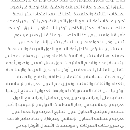
هناك توجه قوي وملموس نحو تعزيز مكانة أوكرانيا في منطقة
الشرق الأوسط والقارة الأفريقية وتحقيق نقلة نوعية في تطوير
العلاقات الثنائية والمتعددة الأطراف: بعد اعتماد استراتيجية
تطوير علاقات أوكرانيا مع الدول الأفريقية، وهي الأولى من نوعها،
و تنصيب بعثة الممثل الخاص لأوكرانيا لشؤون الشرق الأوسط
وأفريقيا وتعييني في هذا المنصب، و منذ قليل صدر مرسوم
رئيس أوكرانيا فولوديمير زيلينسكي بشأن إنشاء المجلس
الاستشاري لشؤون تفاعل أوكرانيا مع الدول العربية والإسلامية
بصفتها هيئة استشارية تابعة لفخامته ومن بين مهام المجلس
الرئيسية إعداد وتقديم المقترحات حول سبل تفعيل وتطوير أوجه
التعاون المتبادل المنفعة بين أوكرانيا والدول العربية والإسلامية
في مجالات السياسة والاقتصاد والطاقة والدفاع والتقنية
والغذاء والثقافة والتعليم، وتعزيز دعم الدول العربية والإسلامية
لأوكرانيا على كافة المستويات لمواجهة العدوان المسلح لروسيا
الاتحادية على أوكرانيا، وتطوير وتعزيز تعامل أوكرانيا مع الدول
العربية والإسلامية في إطار المنظمات الدولية والإقليمية (الأمم
المتحدة ومجلس التعاون لدول الخليج العربية وجامعة الدول
العربية ومنظمة التعاون الإسلامي وغيرها)، واتخاذ تدابير هادفة
إلى تعزيز مكانة الشركات و مؤسسات الأعمال الأوكرانية في