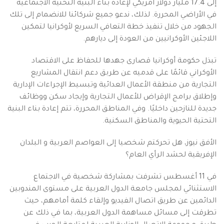
إلى 17.4 مليار دولار أمريكي لإعادة بناء البنية التحتية الاجتماعية
في الأراضي المحررة. لذلك، ندعو جميع شركائنا للانضمام إلى تلك
الجهود من خلال تنفيذ خطة التعافي السريع لأوكرانيا لتمكين
اللاجئين الأوكرانيين من العودة إلى ديارهم.
تبذل حكومة أوكرانيا قصارى جهدها للحفاظ على الاقتصاد
الأوكراني قائمًا على قدميه عن طربق دعم انتقال المشاريع
التجارية من منطقة الأعمال العدائية وتبسيط الإجراءات الإدارية
وإطلاق برامج الإقراض للأعمال التجارية وإيجاد سكن ووظائف
جديدة للنازحين داخليًا. وفي المناطق المحررة، تتم إعادة بناء البنية
التحتية الحيوية والمناطق السكنية.
الأفق نيوز، هل تحركتم شخصيا إلى العواصم العربية و البلدان
الإفريقية لحشد الرأي العام؟
في 11 أغسطس تشرفت بمشاركة شخصية في الاجتماع
الاستثنائي لمجلس جامعة الدول العربية على مستوى المندوبين
الدائمين عن طريق اتصال الفيديو وإلقاء كلمة أمامهم، حيث
تطرقت إلى مسائل مساهمة الدول العربية، بما في ذلك عن