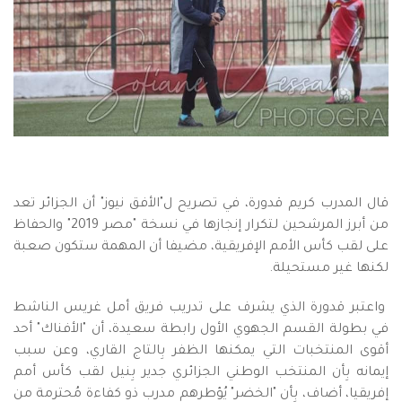
قال المدرب كريم قدورة، في تصريح ل"الأفق نيوز" أن الجزائر تعد
من أبرز المرشحين لتكرار إنجازها في نسخة "مصر 2019" والحفاظ
على لقب كأس الأمم الإفريقية، مضيفا أن المهمة ستكون صعبة
لكنها غير مستحيلة.
واعتبر قدورة الذي يشرف على تدريب فريق أمل غريس الناشط
في بطولة القسم الجهوي الأول رابطة سعيدة، أن "الأفناك" أحد
أقوى المنتخبات التي يمكنها الظفر بِالتاج القاري، وعن سبب
إيمانه بِأن المنتخب الوطني الجزائري جدير بِنيل لقب كأس أمم
إفريقيا، أضاف، بِأن "الخضر" يُؤطرهم مدرب ذو كفاءة مُحترمة من