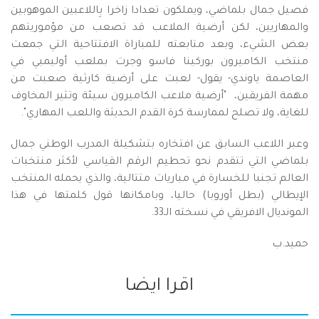
فصيل جمال بلماضي، ويملكون تعدادا زاخرا بِاللاعبين الموهوبين
والمهاريين، لكن أرضية الملاعب قد تصعب من مؤموريتهم
بعض الشيء، وبعد متابعته للمباراة الافتتاحية التي جمعت
منتخب الكاميرون بوركينا فاسو وجرت بملعب أوليمبي في
العاصمة ياوندي- يقول- لعبت على أرضية كارثية صعبت من
مهمة الفريقين، "أرضية ملاعب الكاميرون سيئة وتثير المخاوف
للغاية، ولا تصلح لممارسة كرة القدم الحديثة واللعب المهاري".
وعبر اللاعب السابق عن افتخاره بتشكيلة المدرب الوطني جمال
بلماضي التي تتقدم نحو تحطيم الرقم القياسي لأكثر منتخبات
العالم تجنبا للخسارة في مباريات متتالية، والذي يحمله المنتخب
الإيطالي (بطل أوروبا) حاليا، وبامكانها قول كلمتها في هذا
المونديال الافريقي في نسخته الـ33.
حميد.ب
اقرا ايضا