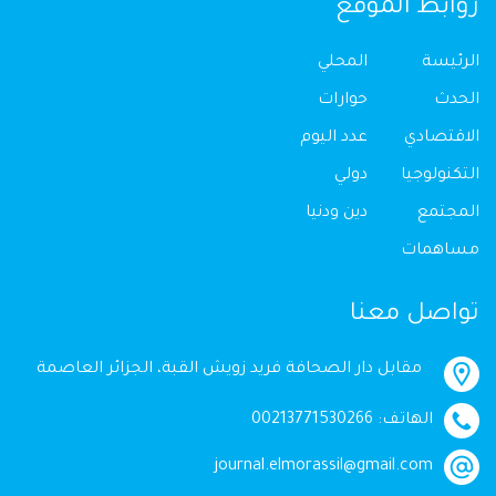
روابط الموقع
الرئيسة
المحلي
الحدث
حوارات
الاقتصادي
عدد اليوم
التكنولوجيا
دولي
المجتمع
دين ودنيا
مساهمات
تواصل معنا
مقابل دار الصحافة فريد زويش القبة، الجزائر العاصمة
الهاتف: 00213771530266
journal.elmorassil@gmail.com