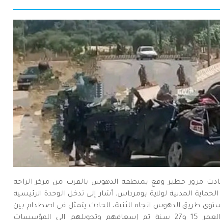
دث مرور خطير وقع بمنطقة الدهوس بالقرب من مركز الراحة
لحماية المدنية لولاية بومرداس، أشار إلى تدخل الوحدة الرئيسية
ستوى طريق الدهوس اتجاه الثنية، الحادث يتمثل في اصطدام بين
سيارتين سياحيتين،أسفر الحادث على مصابين يبلغان من العمر 15 و27 سنة تم إسعافهم وتحويلهم الى المؤسسات