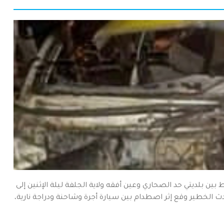
يق الوطني رقم 89 في شطره الرابط بين بلديتي حد الصحاري وعين أفقه ولاية الجلفة ليلة الإثنين إلى
 الخطير وقع إثر اصطدام بين سيارة أجرة وشاحنة ودراجة نارية،