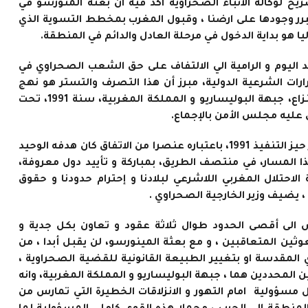
ح لوكالة الانباء الصحراوية اكد فيه ان بعثة المنورسو في
رر وجودها على ارضنا ، وقبول المغرب بمخطط التسوية الذي
 هو بداية الدخول في مرحلة العادل والدائم في المنطقة.
د اليوم و الرامية الي الالتفاف على حق الشعب الصحراوي في
رات الشرعية الدولية، مبرز أن هذا التصرف والتستر هو نهج
بعيدة كل البعد عن نص و روح الاتفاق المبرم بين طرفي النزاع، جبهة البوليساريو و المملكة المغربية، سنة 1991، تحت
 عليه مجلس الأمن بالإجماع.
واشار ولد السالك في تصريحه الى ان دخول وقف اطلاق النار حيز التنفيذ 1991، باعتباره عنصرا من الاتفاق كان هدفه الوحيد
 المسار، في منتصف الطريق، بمباركة و تأييد دول معروفة،
الاحتلال المغربي اللاشرعي لبلادنا و إحترام حدودنا و حقوق
يضيف وزير الخارجية الصحراوي .
الى أقصى الحدود طوال ثلاثة عقود و تعاون بكل جدية و
وثين المتعاقبين ، و مع بعثة المينورسو، لن يقبل أبدا ، من
لمقدسة او بتغيير الطبيعة القانونية للقضية الصحراوية ،
ن المحددين هما ، جبهة البوليساريو و المملكة المغربية، وانه
 مسؤولية امام التهور و الانزلاقات الخطيرة التي تمارس من