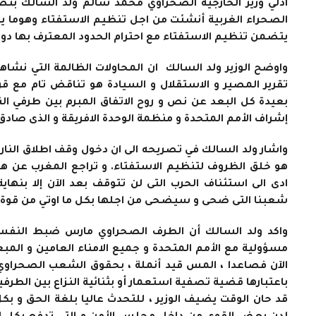
ادلي وزير الخارجية الصحراوي محمد سالم ولد السالك بتصري
الصحراء الغربية أنشئت من اجل تنظيم الاستفتاء وهوما يب
يتضمن تنظيم الاستفتاء مع احترام الحدود المعترف بها دوليا
واوضح الوزير ولد السالك ان المحاولات الظالمة التي نشاه
تقرير المصير و الاستقلال و السيادة هو تناقض تام مع قرا
إشراف الأمم المتحدة و منظمة الوحدة الافريقة و الذى صادق
هو خلق الظروف لتنظيم الاستفتاء. و تراجع المغرب عن هذا
ادى الى استئناف الحرب التى لن تتوقف بعد الآن إلا بنهاية 
شعبنا التى ضحى و سيضحى من اجلها بكل ما اوتي من قوة ، 
واكد ولد السالك أن الطرف الصحراوي مارس ضبط النفس 
مسؤولية مع الأمم المتحدة و جميع الامناء العامين و المبع
الآن فصاعدا ، المس قيد أنملة ، بحقوق الشعب الصحراوي ا
باعتبارها قضية تصفية استعمار أو بثنائية النزاع بين الطرفي
قد حان الوقت يضيف الوزير ، للتحدث عاليا بلغة الحق و بكل