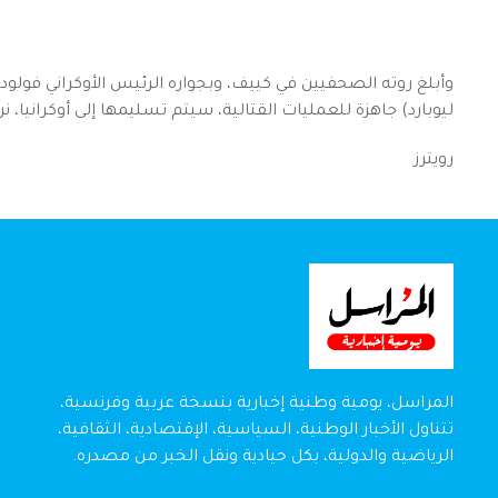
وأبلغ روته الصحفيين في كييف، وبجواره الرئيس الأوكراني فولود
ليوبارد) جاهزة للعمليات القتالية، سيتم تسليمها إلى أوكرانيا،
رويترز
المراسل، يومية وطنية إخبارية بنسخة عربية وفرنسية،
تتناول الأخبار الوطنية، السياسية، الإقتصادية، الثقافية،
الرياضية والدولية، بكل حيادية ونقل الخبر من مصدره.