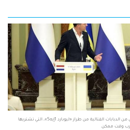
قال رئيس الوزراء الهولندي مارك روته، الجمعة، إن الدفعة الأولى من الدبابات القتالية من طراز «ليوبارد 1إيه5»، التي تشتريها
أقرب وقت ممكن.