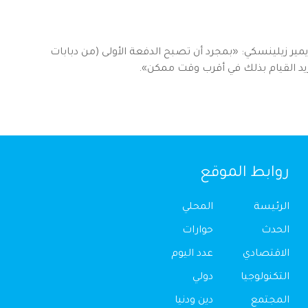
يمير زيلينسكي: «بمجرد أن تصبح الدفعة الأولى (من دبابات
 نريد القيام بذلك في أقرب وقت ممكن».
روابط الموقع
الرئيسة
المحلي
الحدث
حوارات
الاقتصادي
عدد اليوم
التكنولوجيا
دولي
المجتمع
دين ودنيا