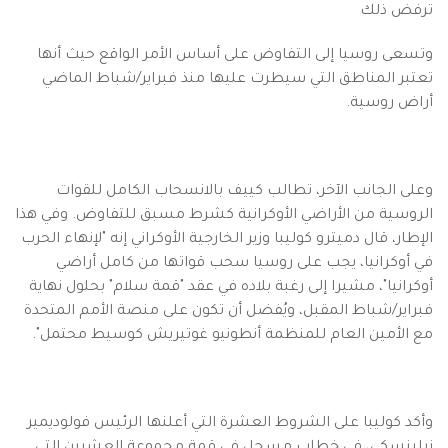
ترفض ذلك
وتسعى روسيا إلى التفاوض على أساس الأمر الواقع حيث أنها
تعتبر المناطق التي سيطرت عليها منذ فبراير/شباط الماضي
أراض روسية.
وعلى الجانب الآخر، تطالب كييف بالانسحاب الكامل للقوات
الروسية من الأراضي الأوكرانية كشرط مسبق للتفاوض. وفي هذا
الإطار، قال دميترو كوليبا وزير الخارجية الأوكراني إنه "لإنهاء الحرب
في أوكرانيا، يجب على روسيا سحب قواتها من كامل أراضي
أوكرانيا"، مشيرا إلى رغبة بلاده في عقد "قمة سلام" بحلول نهاية
فبراير/شباط المقبل، ويُفضل أن تكون على منصة الأمم المتحدة
مع الأمين العام للمنظمة أنطونيو غوتيريش كوسيط محتمل".
وأكد كوليبا على الشروط العشرة التي أعلنها الرئيس فولوديمير