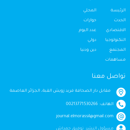
الرئيسة
المحلي
الحدث
حوارات
الاقتصادي
عدد اليوم
التكنولوجيا
دولي
المجتمع
دين ودنيا
مساهمات
تواصل معنا
مقابل دار الصحافة فريد زويش القبة، الجزائر العاصمة
الهاتف: 00213771530266
journal.elmorassil@gmail.com
مسؤول النشر: توفيق حمداش