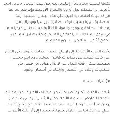
لكنها ليست مجرد شأن إقليمي يدور بين بلدين متجاورين، بل امتد
تأثيرها إلى معظم دول أوروبا والشرق الأوسط وإفريقيا لما لها
من تداعيات اقتصادية كبيرة على هذه البلدان، مسببة أزمة
اقتصادية كبيرة بسبب توقف صادرات روسيا وأوكرانيا من
إمدادات الطاقة والوقود والمواد الغذائية حيث تحتلان مركزا هاما
في سوق المنتجات الزراعية في العالم، وتمثل صادراتهما من
القمح 23 في المئة من السوق العالمية.
وأدت الحرب الأوكرانية إلى ارتفاع أسعار الطاقة والوقود في الدول
التي كانت تعتمد على صادرات هاتين الدولتين، وتراجع مستوى
معيشة سكان هذه الدول التي لا تزال تعاني من نقص في
المنتجات وغلاء في الأسعار وارتفاع في أسعار الوقود.
مؤشرات السلام
شهدت الفترة الأخيرة تصريحات من مختلف الأطراف عن إمكانية
التوجه للتفاوض لتسوية الأزمة. وكان الرئيس الروسي فلاديمير
بوتين قد أعرب مؤخرا عن استعداد بلاده للاتفاق مع جميع أطراف
النزاع في أوكرانيا على حلول مقبولة، مشيرا إلى أن تلك الأطراف