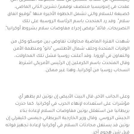
زيلينسكي، في خطاب مسجل في قمة مجموعة العشرين التي
عقدت في إندونيسيا منتصف نوفمبر/ تشرين الثاني الماضي،
كصيغة للسلام والتي تشمل الخطوة الأخيرة منها "توقيع اتفاق
سلام". وقد رد المتحدث باسم الرئاسة الروسية على تلك
التصريحات، قائلا" نرفض إجراء مفاوضات سلام بشروط أوكرانيا".
شهدت الفترة الماضية محاولات تفاوض بين موسكو وكل من
الولايات المتحدة وحلف شمال الأطلسي "ناتو" ومنظمة الأمن
والتعاون في أوروبا. وقد أعلنت روسيا فشل تلك المحاولات،
وقال المتحدث باسم الكرملين إن الرئيس الأمريكي اشترط
انسحاب روسيا من أوكرانيا، وهذا غير ممكن.
وعلى الجانب الآخر، قال البيت الأبيض إن بوتين لم يظهر أي
مؤشرات على استعداده لإنهاء الحرب في أوكرانيا. كما حذرت
بريطانيا من استغلال بوتين مفاوضات السلام لإعادة بناء
الجيش الروسي. وقال وزير الخارجية البريطاني جيمس كليفرلي إن
بوتين قد يستغل محادثات السلام في أوكرانيا لإعادة تجهيز قواته
قبل شن هجوم آخر.