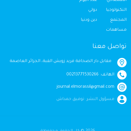
الاقتصادي
عدد اليوم
التكنولوجيا
دولي
المجتمع
دين ودنيا
مساهمات
تواصل معنا
مقابل دار الصحافة فريد زويش القبة، الجزائر العاصمة
الهاتف: 00213771530266
journal.elmorassil@gmail.com
مسؤول النشر: توفيق حمداش