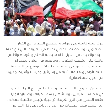
مرت سنة كاملة على مؤامرة التطبيع المغربي مع الكيان
الصهيوني ، والتخطيط للمضي بعيدا في الهرولة ، التي باع فيها
البلاد والعباد ، في سبيل بقاء سياسة الظلم والتوسع والقهر
جاثمة على الشعب المغربي ، وماضية في احتلال الصحراء
الغربية ،ومستمرة في تنفيذ مخططات التوسع في المنطقة ،
تلبية لأوامر وتعليمات آتية من إسرائيل وفرنسا وأمريكا وغيرها
من الدول الاستعمارية .
سنة من الترويج والدعاية المخزنية للتطبيع مع الدولة العبرية
في مختلف الميادين ، والتشهير بهذه الخيانة ، واعتباره انجازا
حققه المخزن على اثري تغريدة ترامبية لرئيس منتهية عهدته ،
التي سمم فيها العلاقات بين الدول ، وداس على كل القوانين