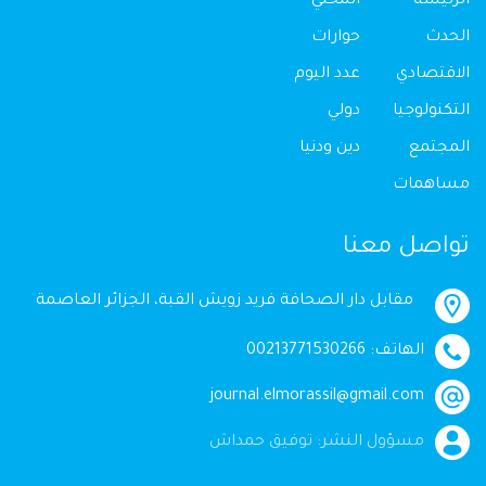
الرئيسة
المحلي
الحدث
حوارات
الاقتصادي
عدد اليوم
التكنولوجيا
دولي
المجتمع
دين ودنيا
مساهمات
تواصل معنا
مقابل دار الصحافة فريد زويش القبة، الجزائر العاصمة
الهاتف: 00213771530266
journal.elmorassil@gmail.com
مسؤول النشر: توفيق حمداش