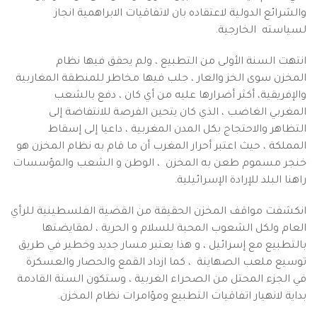
والشرائع الدولية لاعتقاده بان لاتفاقيات الابراهمية انجاز
لسياسته الخارجية.
انتهت السنة الأولى من التطبيع ، ولم يحقق فيها نظام
المخزن سوى الخز والعار ، جلب فيها مخاطر للمنطقة المغاربية
والإفريقية، أكثر أضرارها عليه من أي كان ، دفع بالشعب
المغربي الغاضب ، الذي كان يتحين الفرصة للانتفاضة إلى
التظاهر والاحتجاج بكل المدن المغربية ، داعيا إلى إسقاط
المملكة ، حيث اعتبر أحرار المغرب أن ما قام به نظام المخزن هو
خنجر مسموم طعن به المخزن ، الوطن و الشعب والمؤسسات
راهنا البلد للإرادة الإسرائيلية.
انكشفت مواقف المخزن الحقيقة من القضية الفلسطينية للرأي
العام ولكل الشعوب المحبة للسلام و الحرية ، لمقايضتها
بالتطبيع مع إسرائيل ، و هذا يعتبر مسار جديد وخطير في طريق
توسيع ملعب الصهاينة ، كما ازداد القمع والحصار والعسكرة
في الجزء المحتل من الصحراء الغربية ، وستكون السنة القادمة
بداية لانهيار اتفاقيات التطبيع ومؤامرات نظام المخزن.